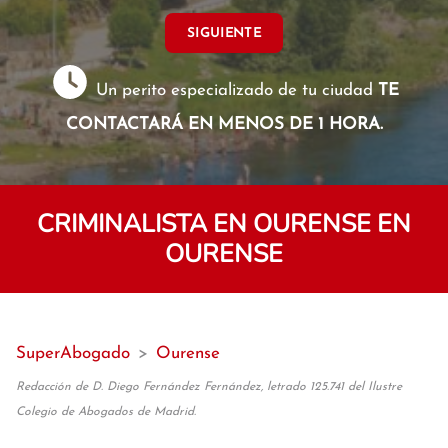
SIGUIENTE
Un perito especializado de tu ciudad
TE
CONTACTARÁ EN MENOS DE 1 HORA.
CRIMINALISTA EN OURENSE EN
OURENSE
SuperAbogado
>
Ourense
Redacción de D. Diego Fernández Fernández, letrado 125.741 del Ilustre
Colegio de Abogados de Madrid.