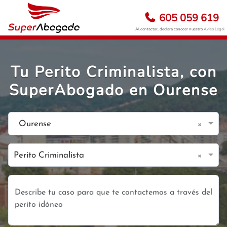
605 059 619
Al contactar, declara conocer nuestro
Aviso Legal
Tu Perito Criminalista, con
SuperAbogado en Ourense
×
Ourense
×
Perito Criminalista