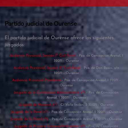
Partido judicial de Ourense
El partido judicial de Ourense ofrece los siguientes
juzgados:
Audiencia Provincial, Sección 1ª Civil-Penal
- Pza. de Concepción Arenal, 1
32071 - Ourense
Audiencia Provincial, Sección 2ª Civil-Penal
- Pza. de Don Bosco, s/n
32071 - Ourense
Audiencia Provincial Presidente
- Pza. de Concepción Arenal, 1 32071 -
Ourense
Juzgado de lo Contencioso-Administrativo nº1
- Pza. de Concepción
Arenal, 1 32071 - Ourense
Juzgado de Menores nº1
- C/ Valle Inclán, 3 32071 - Ourense
Juzgado de lo Penal nº1
- Pza. de Concepción Arenal, 1 32071 - Ourense
Juzgado de lo Penal nº2
- Pza. de Concepción Arenal, 1 32071 - Ourense
Juzgado de Primera Instancia/Instrucción nº1
- Pza. de Concepción