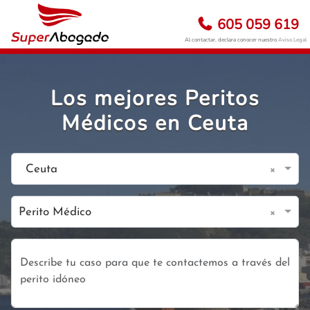
605 059 619
Al contactar, declara conocer nuestro
Aviso Legal
Los mejores Peritos
Médicos en Ceuta
×
Ceuta
×
Perito Médico