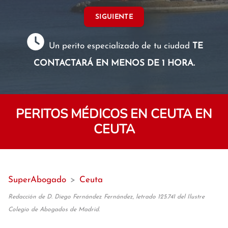
SIGUIENTE
Un perito especializado de tu ciudad
TE
CONTACTARÁ EN MENOS DE 1 HORA.
PERITOS MÉDICOS EN CEUTA EN
CEUTA
SuperAbogado
>
Ceuta
Redacción de D. Diego Fernández Fernández, letrado 125.741 del Ilustre
Colegio de Abogados de Madrid.