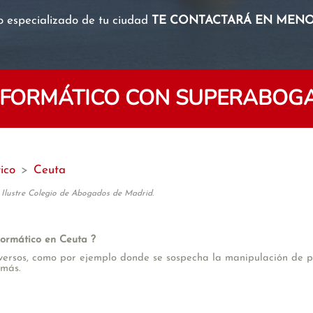
o especializado de tu ciudad
TE CONTACTARÁ EN MENOS
INFORMÁTICO CON SUPERABOGA
ico
>
Ceuta
 Ilustre Colegio de Abogados de Madrid.
nformático en Ceuta ?
versos, como por ejemplo donde se sospecha la manipulación de pru
 más.