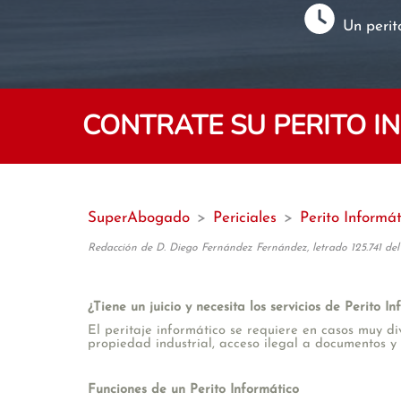
Un perit
CONTRATE SU PERITO 
SuperAbogado
>
Periciales
>
Perito Informát
Redacción de D. Diego Fernández Fernández, letrado 125.741 del
¿Tiene un juicio y necesita los servicios de Perito I
El peritaje informático se requiere en casos muy di
propiedad industrial, acceso ilegal a documentos y
Funciones de un Perito Informático