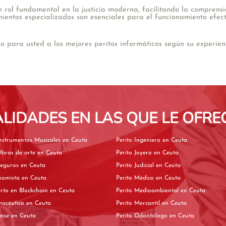
n rol fundamental en la justicia moderna, facilitando la comprens
ientos especializados son esenciales para el funcionamiento efectiv
para usted a los mejores peritos informáticos según su experienc
ALIDADES EN LAS QUE LE OFRE
Perito de Instrumentos Musicales en Ceuta
Perito Ingeniero en Ceuta
Perito de Obras de arte en Ceuta
Perito Joyero en Ceuta
Perito de Seguros en Ceuta
Perito Judicial en Ceuta
Perito Economista en Ceuta
Perito Médico en Ceuta
Perito experto en Blockchain en Ceuta
Perito Medioambiental en Ceuta
Perito Farmacéutico en Ceuta
Perito Mercantil en Ceuta
Perito Forense en Ceuta
Perito Odontólogo en Ceuta