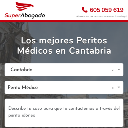
605 059 619
Al contactar, declara conocer nuestro
Aviso Legal
Los mejores Peritos
Médicos en Cantabria
×
Cantabria
×
Perito Médico