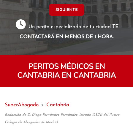
SIGUIENTE
Un perito especializado de tu ciudad
TE
CONTACTARÁ EN MENOS DE 1 HORA.
PERITOS MÉDICOS EN
CANTABRIA EN CANTABRIA
SuperAbogado
>
Cantabria
Redacción de D. Diego Fernández Fernández, letrado 125.741 del Ilustre
Colegio de Abogados de Madrid.