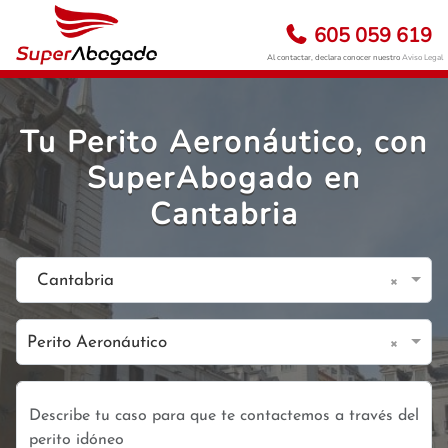
605 059 619
Al contactar, declara conocer nuestro
Aviso Legal
Tu Perito Aeronáutico, con
SuperAbogado en
Cantabria
×
Cantabria
×
Perito Aeronáutico