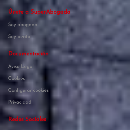
Únete a SuperAbogado
Soy abogado
Soy perito
Documentación
Aviso Legal
Cookies
Configurar cookies
Privacidad
Redes Sociales