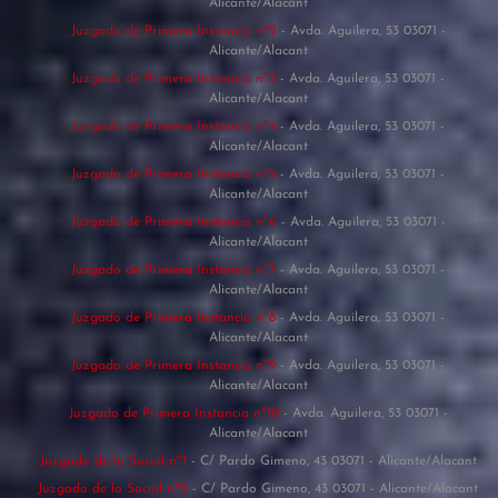
Alicante/Alacant
Juzgado de Primera Instancia nº2
- Avda. Aguilera, 53 03071 -
Alicante/Alacant
Juzgado de Primera Instancia nº3
- Avda. Aguilera, 53 03071 -
Alicante/Alacant
Juzgado de Primera Instancia nº4
- Avda. Aguilera, 53 03071 -
Alicante/Alacant
Juzgado de Primera Instancia nº5
- Avda. Aguilera, 53 03071 -
Alicante/Alacant
Juzgado de Primera Instancia nº6
- Avda. Aguilera, 53 03071 -
Alicante/Alacant
Juzgado de Primera Instancia nº7
- Avda. Aguilera, 53 03071 -
Alicante/Alacant
Juzgado de Primera Instancia nº8
- Avda. Aguilera, 53 03071 -
Alicante/Alacant
Juzgado de Primera Instancia nº9
- Avda. Aguilera, 53 03071 -
Alicante/Alacant
Juzgado de Primera Instancia nº10
- Avda. Aguilera, 53 03071 -
Alicante/Alacant
Juzgado de lo Social nº1
- C/ Pardo Gimeno, 43 03071 - Alicante/Alacant
Juzgado de lo Social nº2
- C/ Pardo Gimeno, 43 03071 - Alicante/Alacant