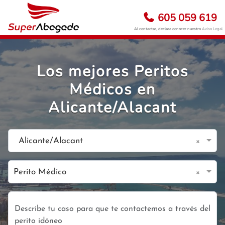
605 059 619
Al contactar, declara conocer nuestro
Aviso Legal
Los mejores Peritos
Médicos en
Alicante/Alacant
×
Alicante/Alacant
×
Perito Médico