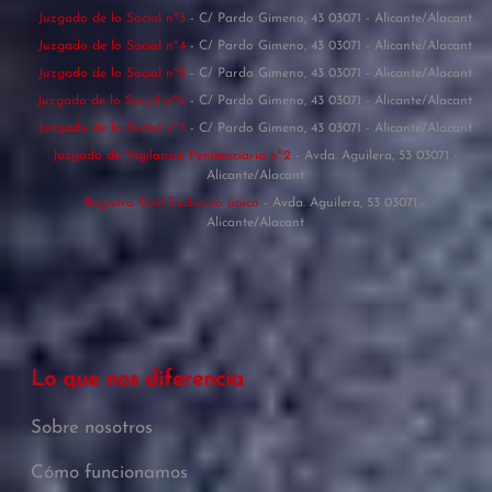
Juzgado de lo Social nº3
- C/ Pardo Gimeno, 43 03071 - Alicante/Alacant
Juzgado de lo Social nº4
- C/ Pardo Gimeno, 43 03071 - Alicante/Alacant
Juzgado de lo Social nº5
- C/ Pardo Gimeno, 43 03071 - Alicante/Alacant
Juzgado de lo Social nº6
- C/ Pardo Gimeno, 43 03071 - Alicante/Alacant
Juzgado de lo Social nº7
- C/ Pardo Gimeno, 43 03071 - Alicante/Alacant
Juzgado de Vigilancia Penitenciaria nº2
- Avda. Aguilera, 53 03071 -
Alicante/Alacant
Registro Civil Exclusivo único
- Avda. Aguilera, 53 03071 -
Alicante/Alacant
Lo que nos diferencia
Sobre nosotros
Cómo funcionamos