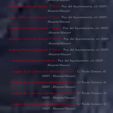
Alicante/Alacant
Audiencia Provincial, Sección 5ª Civil
- Pza. del Ayuntamiento, s/n 03071 -
Alicante/Alacant
Audiencia Provincial, Sección 6ª Civil
- Pza. del Ayuntamiento, s/n 03071 -
Alicante/Alacant
Audiencia Provincial, Sección 1ª Penal
- Pza. del Ayuntamiento, s/n 03071
- Alicante/Alacant
Audiencia Provincial, Sección 2ª Penal
- Pza. del Ayuntamiento, s/n 03071
- Alicante/Alacant
Audiencia Provincial, Sección 3ª Penal
- Pza. del Ayuntamiento, s/n 03071
- Alicante/Alacant
Audiencia Provincial Presidente
- Pza. del Ayuntamiento, s/n 03071 -
Alicante/Alacant
Juzgado de lo Contencioso-Administrativo nº1
- C/ Pardo Gimeno, 43
03071 - Alicante/Alacant
Juzgado de lo Contencioso-Administrativo nº2
- C/ Pardo Gimeno, 43
03071 - Alicante/Alacant
Juzgado de lo Contencioso-Administrativo nº3
- C/ Pardo Gimeno, 43
03071 - Alicante/Alacant
Juzgado de lo Contencioso-Administrativo nº4
- C/ Pardo Gimeno, 43
03071 - Alicante/Alacant