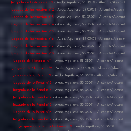
Juzgado de Instrucción nº1
- Avda. Aguilera, 53 03071 - Alicante/Alacant
Juzgado de Instrucción nº2
- Avda. Aguilera, 53 03071 - Alicante/Alacant
Juzgado de Instrucción nº3
- Avda. Aguilera, 53 03071 - Alicante/Alacant
Juzgado de Instrucción nº4
- Avda. Aguilera, 53 03071 - Alicante/Alacant
Juzgado de Instrucción nº5
- Avda. Aguilera, 53 03071 - Alicante/Alacant
Juzgado de Instrucción nº6
- Avda. Aguilera, 53 03071 - Alicante/Alacant
Juzgado de Instrucción nº7
- Avda. Aguilera, 53 03071 - Alicante/Alacant
Juzgado de Instrucción nº8
- Avda. Aguilera, 53 03071 - Alicante/Alacant
Juzgado de Menores nº1
- Avda. Aguilera, 53 03071 - Alicante/Alacant
Juzgado de Menores nº2
- Avda. Aguilera, 53 03071 - Alicante/Alacant
Juzgado de lo Penal nº1
- Avda. Aguilera, 53 03071 - Alicante/Alacant
Juzgado de lo Penal nº2
- Avda. Aguilera, 53 03071 - Alicante/Alacant
Juzgado de lo Penal nº3
- Avda. Aguilera, 53 03071 - Alicante/Alacant
Juzgado de lo Penal nº4
- Avda. Aguilera, 53 03071 - Alicante/Alacant
Juzgado de lo Penal nº5
- Avda. Aguilera, 53 03071 - Alicante/Alacant
Juzgado de lo Penal nº6
- Avda. Aguilera, 53 03071 - Alicante/Alacant
Juzgado de lo Penal nº7
- Avda. Aguilera, 53 03071 - Alicante/Alacant
Juzgado de Primera Instancia nº1
- Avda. Aguilera, 53 03071 -