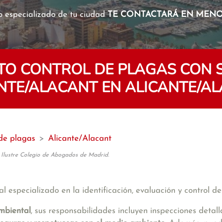
o especializado de tu ciudad
TE CONTACTARÁ EN MENOS
ITO CONTROL DE PLAGAS CON
NTE/ALACANT EN ALICANTE/A
 de plagas
>
Alicante/Alacant
 Ilustre Colegio de Abogados de Madrid.
l especializado en la identificación, evaluación y control de
mbiental
, sus responsabilidades incluyen inspecciones detal