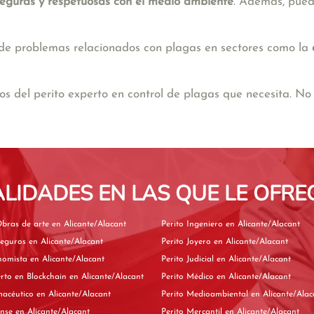
 seguras y respetuosas con el medio ambiente
. Además, pued
n de problemas relacionados con plagas en sectores como la
del perito experto en control de plagas que necesita. No
ALIDADES EN LAS QUE LE OFRE
Perito de Obras de arte en Alicante/Alacant
Perito Ingeniero en Alicante/Alacant
Perito de Seguros en Alicante/Alacant
Perito Joyero en Alicante/Alacant
Perito Economista en Alicante/Alacant
Perito Judicial en Alicante/Alacant
Perito experto en Blockchain en Alicante/Alacant
Perito Médico en Alicante/Alacant
Perito Farmacéutico en Alicante/Alacant
Perito Medioambiental en Alicante/
Perito Forense en Alicante/Alacant
Perito Mercantil en Alicante/Alacant