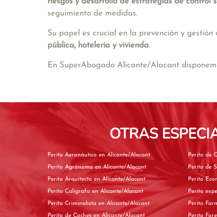
riesgos y desarrollo de estrategias de control
seguimiento de medidas.
Su papel es crucial en la prevención y gestió
pública, hotelería y vivienda
.
En SuperAbogado Alicante/Alacant disponemos 
OTRAS ESPECI
Perito Aeronáutico en Alicante/Alacant
Perito Agrónomo en Alicante/Alacant
Perito Arquitecto en Alicante/Alacant
Perito Calígrafo en Alicante/Alacant
Perito Criminalista en Alicante/Alacant
Perito de Coches en Alicante/Alacant