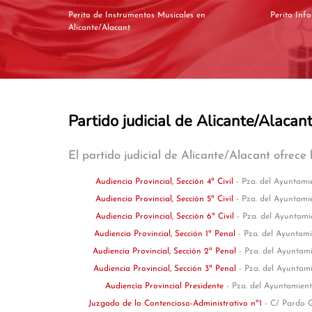
Perito de Instrumentos Musicales en
Alicante/Alacant
Partido judicial de Alicante/Alacan
El partido judicial de Alicante/Alacant ofrece 
Audiencia Provincial, Sección 4ª Civil
- Pza. del Ayuntamie
Audiencia Provincial, Sección 5ª Civil
- Pza. del Ayuntamie
Audiencia Provincial, Sección 6ª Civil
- Pza. del Ayuntami
Audiencia Provincial, Sección 1ª Penal
- Pza. del Ayuntami
Audiencia Provincial, Sección 2ª Penal
- Pza. del Ayuntami
Audiencia Provincial, Sección 3ª Penal
- Pza. del Ayuntami
Audiencia Provincial Presidente
- Pza. del Ayuntamient
Juzgado de lo Contencioso-Administrativo nº1
- C/ Pardo G