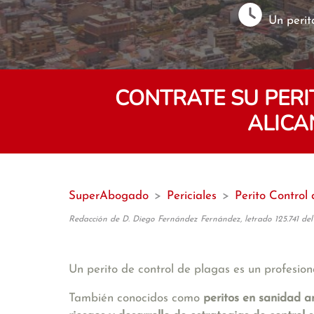
Un perit
CONTRATE SU PER
ALICA
SuperAbogado
>
Periciales
>
Perito Control
Redacción de D. Diego Fernández Fernández, letrado 125.741 del
Un perito de control de plagas es un profesiona
También conocidos como
peritos en sanidad a