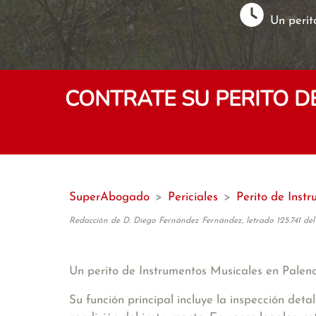
Un perit
CONTRATE SU PERITO 
SuperAbogado
>
Periciales
>
Perito de Inst
Redacción de D. Diego Fernández Fernández, letrado 125.741 del
Un perito de Instrumentos Musicales en Palenci
Su función principal incluye la inspección deta