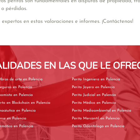
estos peritos son fundamentales en disputas de propiedad, 
 o pérdidas.
xpertos en estas valoraciones e informes. ¡Contáctenos!
ALIDADES EN LAS QUE LE OFRE
Perito de Obras de arte en Palencia
Perito Ingeniero en Palencia
Perito de Seguros en Palencia
Perito Joyero en Palencia
Perito Economista en Palencia
Perito Judicial en Palencia
Perito experto en Blockchain en Palencia
Perito Médico en Palencia
Perito Farmacéutico en Palencia
Perito Medioambiental en Palencia
Perito Forense en Palencia
Perito Mercantil en Palencia
Perito Informático en Palencia
Perito Odontólogo en Palencia