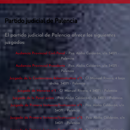
Partido judicial de Palencia
El partido judicial de Palencia ofrece los siguientes
juzgados:
Audiencia Provincial Civil-Penal
- Pza. Abilio Calderón, s/n 34071 -
Palencia
Audiencia Provincial Presidente
- Pza. Abilio Calderón, s/n 34071 -
Palencia
Juzgado de lo Contencioso-Administrativo nº1
- C/ Manuel Rivera, 4 bajo
drcha. 34071 - Palencia
Juzgado de Menores nº1
- C/ Manuel Rivera, 4 34071 - Palencia
Juzgado de lo Penal único
- Pza. Abilio Calderón, s/n 34071 - Palencia
Juzgado de Primera Instancia/Instrucción nº1
- Pza. Abilio Calderón, s/n
34071 - Palencia
Juzgado de Primera Instancia/Instrucción nº2
- Pza. Abilio Calderón, s/n
34071 - Palencia