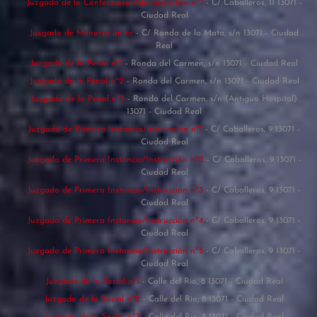
Juzgado de lo Contencioso-Administrativo nº1
- C/ Caballeros, 11 13071 -
Ciudad Real
Juzgado de Menores único
- C/ Ronda de la Mata, s/n 13071 - Ciudad
Real
Juzgado de lo Penal nº1
- Ronda del Carmen, s/n 13071 - Ciudad Real
Juzgado de lo Penal nº2
- Ronda del Carmen, s/n 13071 - Ciudad Real
Juzgado de lo Penal nº3
- Ronda del Carmen, s/n (Antiguo Hospital)
13071 - Ciudad Real
Juzgado de Primera Instancia/Instrucción nº1
- C/ Caballeros, 9 13071 -
Ciudad Real
Juzgado de Primera Instancia/Instrucción nº2
- C/ Caballeros, 9 13071 -
Ciudad Real
Juzgado de Primera Instancia/Instrucción nº3
- C/ Caballeros, 9 13071 -
Ciudad Real
Juzgado de Primera Instancia/Instrucción nº4
- C/ Caballeros, 9 13071 -
Ciudad Real
Juzgado de Primera Instancia/Instrucción nº5
- C/ Caballeros, 9 13071 -
Ciudad Real
Juzgado de lo Social nº1
- Calle del Río, 8 13071 - Ciudad Real
Juzgado de lo Social nº2
- Calle del Río, 8 13071 - Ciudad Real