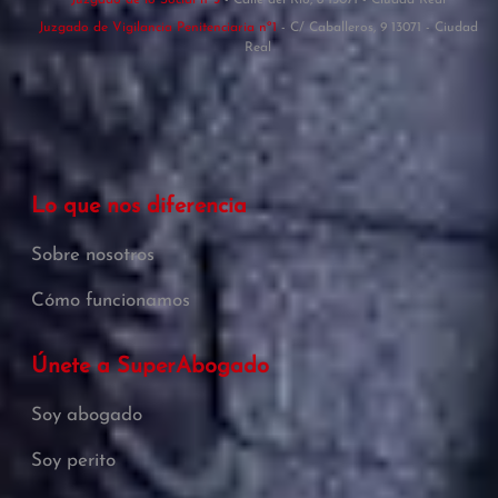
Juzgado de lo Social nº3
- Calle del Río, 8 13071 - Ciudad Real
Juzgado de Vigilancia Penitenciaria nº1
- C/ Caballeros, 9 13071 - Ciudad
Real
Lo que nos diferencia
Sobre nosotros
Cómo funcionamos
Únete a SuperAbogado
Soy abogado
Soy perito