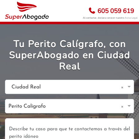
605 059 619
Al contactar, declara conocer nuestro
Aviso Legal
Tu Perito Calígrafo, con
SuperAbogado en Ciudad
Real
×
Ciudad Real
×
Perito Calígrafo