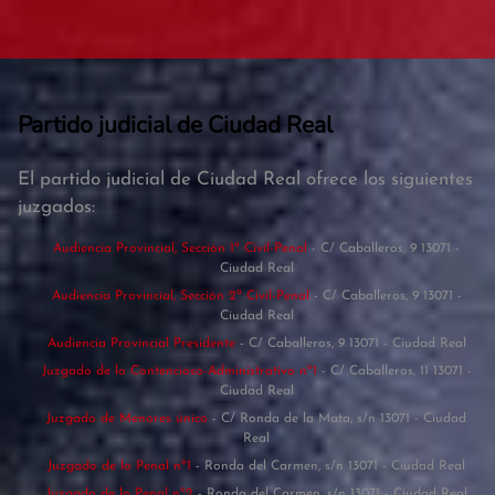
Partido judicial de Ciudad Real
El partido judicial de Ciudad Real ofrece los siguientes
juzgados:
Audiencia Provincial, Sección 1ª Civil-Penal
- C/ Caballeros, 9 13071 -
Ciudad Real
Audiencia Provincial, Sección 2ª Civil-Penal
- C/ Caballeros, 9 13071 -
Ciudad Real
Audiencia Provincial Presidente
- C/ Caballeros, 9 13071 - Ciudad Real
Juzgado de lo Contencioso-Administrativo nº1
- C/ Caballeros, 11 13071 -
Ciudad Real
Juzgado de Menores único
- C/ Ronda de la Mata, s/n 13071 - Ciudad
Real
Juzgado de lo Penal nº1
- Ronda del Carmen, s/n 13071 - Ciudad Real
Juzgado de lo Penal nº2
- Ronda del Carmen, s/n 13071 - Ciudad Real