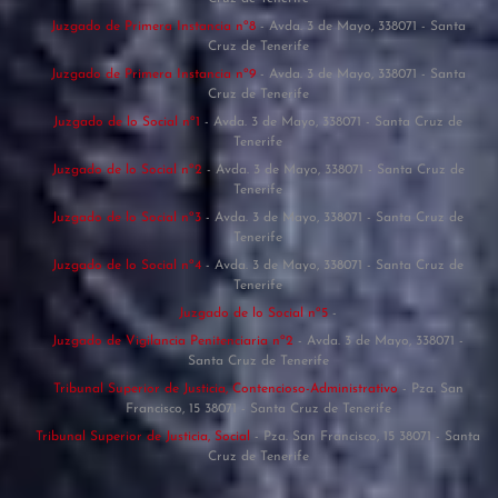
Juzgado de Primera Instancia nº8
- Avda. 3 de Mayo, 338071 - Santa
Cruz de Tenerife
Juzgado de Primera Instancia nº9
- Avda. 3 de Mayo, 338071 - Santa
Cruz de Tenerife
Juzgado de lo Social nº1
- Avda. 3 de Mayo, 338071 - Santa Cruz de
Tenerife
Juzgado de lo Social nº2
- Avda. 3 de Mayo, 338071 - Santa Cruz de
Tenerife
Juzgado de lo Social nº3
- Avda. 3 de Mayo, 338071 - Santa Cruz de
Tenerife
Juzgado de lo Social nº4
- Avda. 3 de Mayo, 338071 - Santa Cruz de
Tenerife
Juzgado de lo Social nº5
-
Juzgado de Vigilancia Penitenciaria nº2
- Avda. 3 de Mayo, 338071 -
Santa Cruz de Tenerife
Tribunal Superior de Justicia, Contencioso-Administrativo
- Pza. San
Francisco, 15 38071 - Santa Cruz de Tenerife
Tribunal Superior de Justicia, Social
- Pza. San Francisco, 15 38071 - Santa
Cruz de Tenerife