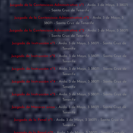
Juzgado de lo Contencioso-Administrativo nº1
- Avda. 3 de Mayo, 3 38071
- Santa Cruz de Tenerife
Juzgado de lo Contencioso-Administrativo nº2
- Avda. 3 de Mayo, 3
38071 - Santa Cruz de Tenerife
Juzgado de lo Contencioso-Administrativo nº3
- Avda. 3 de Mayo, 3 38071
- Santa Cruz de Tenerife
Juzgado de Instrucción nº1
- Avda. 3 de Mayo, 3 38071 - Santa Cruz de
Tenerife
Juzgado de Instrucción nº2
- Avda. 3 de Mayo, 3 38071 - Santa Cruz de
Tenerife
Juzgado de Instrucción nº3
- Avda. 3 de Mayo, 3 38071 - Santa Cruz de
Tenerife
Juzgado de Instrucción nº4
- Avda. 3 de Mayo, 3 38071 - Santa Cruz de
Tenerife
Juzgado de Instrucción nº5
- Avda. 3 de Mayo, 3 38071 - Santa Cruz de
Tenerife
Juzgado de Menores único
- Avda. 3 de Mayo, 3 38071 - Santa Cruz de
Tenerife
Juzgado de lo Penal nº1
- Avda. 3 de Mayo, 3 38071 - Santa Cruz de
Tenerife
Juzgado de lo Penal nº2
- Avda. 3 de Mayo, 3 38071 - Santa Cruz de