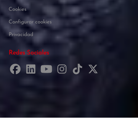
Cookies
Configurar cookies
Privacidad
Redes Sociales
Desarrollado por Just Quality