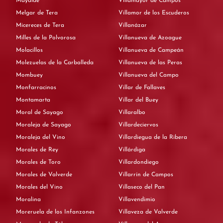
Mayalde
Villamayor de Campos
Melgar de Tera
Villamor de los Escuderos
Micereces de Tera
Villanázar
Milles de la Polvorosa
Villanueva de Azoague
Molacillos
Villanueva de Campeán
Molezuelas de la Carballeda
Villanueva de las Peras
Mombuey
Villanueva del Campo
Monfarracinos
Villar de Fallaves
Montamarta
Villar del Buey
Moral de Sayago
Villaralbo
Moraleja de Sayago
Villardeciervos
Moraleja del Vino
Villardiegua de la Ribera
Morales de Rey
Villárdiga
Morales de Toro
Villardondiego
Morales de Valverde
Villarrín de Campos
Morales del Vino
Villaseco del Pan
Moralina
Villavendimio
Moreruela de los Infanzones
Villaveza de Valverde