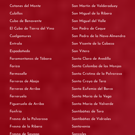
Cotanes del Monte
San Martín de Valderaduey
Cubillos
San Miguel de la Ribera
Cubo de Benavente
San Miguel del Valle
El Cubo de Tierra del Vino
San Pedro de Ceque
Cuelgamures
San Pedro de la Nave-Almendra
Entrala
San Vicente de la Cabeza
Espadañedo
San Vitero
Faramontanos de Tábara
Santa Clara de Avedillo
Fariza
Santa Colomba de las Monjas
Fermoselle
Santa Cristina de la Polvorosa
Ferreras de Abajo
Santa Croya de Tera
Ferreras de Arriba
Santa Eufemia del Barco
Ferreruela
Santa María de la Vega
Figueruela de Arriba
Santa María de Valverde
Fonfría
Santibáñez de Tera
Fresno de la Polvorosa
Santibáñez de Vidriales
Fresno de la Ribera
Santovenia
Fresno de Sayago
Sanzoles