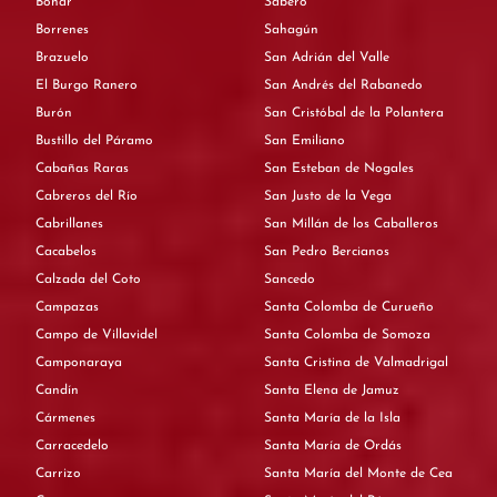
Boñar
Sabero
Borrenes
Sahagún
Brazuelo
San Adrián del Valle
El Burgo Ranero
San Andrés del Rabanedo
Burón
San Cristóbal de la Polantera
Bustillo del Páramo
San Emiliano
Cabañas Raras
San Esteban de Nogales
Cabreros del Río
San Justo de la Vega
Cabrillanes
San Millán de los Caballeros
Cacabelos
San Pedro Bercianos
Calzada del Coto
Sancedo
Campazas
Santa Colomba de Curueño
Campo de Villavidel
Santa Colomba de Somoza
Camponaraya
Santa Cristina de Valmadrigal
Candín
Santa Elena de Jamuz
Cármenes
Santa María de la Isla
Carracedelo
Santa María de Ordás
Carrizo
Santa María del Monte de Cea