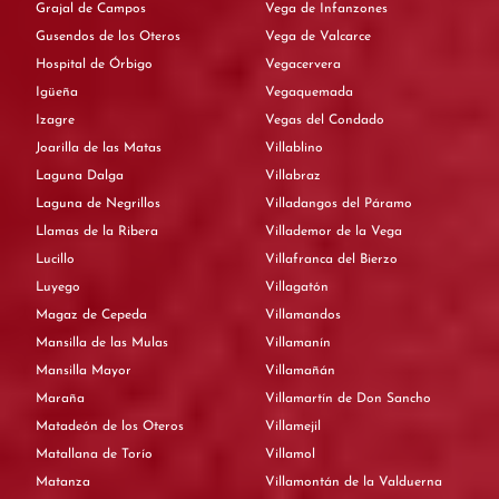
Grajal de Campos
Vega de Infanzones
Gusendos de los Oteros
Vega de Valcarce
Hospital de Órbigo
Vegacervera
Igüeña
Vegaquemada
Izagre
Vegas del Condado
Joarilla de las Matas
Villablino
Laguna Dalga
Villabraz
Laguna de Negrillos
Villadangos del Páramo
Llamas de la Ribera
Villademor de la Vega
Lucillo
Villafranca del Bierzo
Luyego
Villagatón
Magaz de Cepeda
Villamandos
Mansilla de las Mulas
Villamanín
Mansilla Mayor
Villamañán
Maraña
Villamartín de Don Sancho
Matadeón de los Oteros
Villamejil
Matallana de Torío
Villamol
Matanza
Villamontán de la Valduerna