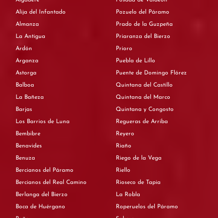
Alija del Infantado
Pozuelo del Páramo
Almanza
Prado de la Guzpeña
La Antigua
Priaranza del Bierzo
Ardón
Prioro
Arganza
Puebla de Lillo
Astorga
Puente de Domingo Flórez
Balboa
Quintana del Castillo
La Bañeza
Quintana del Marco
Barjas
Quintana y Congosto
Los Barrios de Luna
Regueras de Arriba
Bembibre
Reyero
Benavides
Riaño
Benuza
Riego de la Vega
Bercianos del Páramo
Riello
Bercianos del Real Camino
Rioseco de Tapia
Berlanga del Bierzo
La Robla
Boca de Huérgano
Roperuelos del Páramo