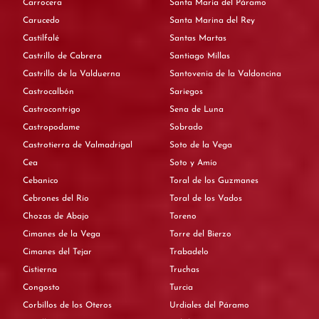
Carrocera
Santa María del Páramo
Carucedo
Santa Marina del Rey
Castilfalé
Santas Martas
Castrillo de Cabrera
Santiago Millas
Castrillo de la Valduerna
Santovenia de la Valdoncina
Castrocalbón
Sariegos
Castrocontrigo
Sena de Luna
Castropodame
Sobrado
Castrotierra de Valmadrigal
Soto de la Vega
Cea
Soto y Amío
Cebanico
Toral de los Guzmanes
Cebrones del Río
Toral de los Vados
Chozas de Abajo
Toreno
Cimanes de la Vega
Torre del Bierzo
Cimanes del Tejar
Trabadelo
Cistierna
Truchas
Congosto
Turcia
Corbillos de los Oteros
Urdiales del Páramo