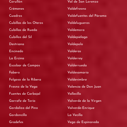
Corullón
Val de San Lorenzo
Crémenes
Valdefresno
Cuadros
Valdefuentes del Páramo
Cubillas de los Oteros
Valdelugueros
Cubillas de Rueda
Valdemora
Cubillos del Sil
Valdepiélago
Destriana
Valdepolo
Encinedo
Valderas
La Ercina
Valderrey
Escobar de Campos
Valderrueda
Fabero
Valdesamario
Folgoso de la Ribera
Valdevimbre
Fresno de la Vega
Valencia de Don Juan
Fuentes de Carbajal
Vallecillo
Garrafe de Torío
Valverde de la Virgen
Gordaliza del Pino
Valverde-Enrique
Gordoncillo
La Vecilla
Gradefes
Vega de Espinareda