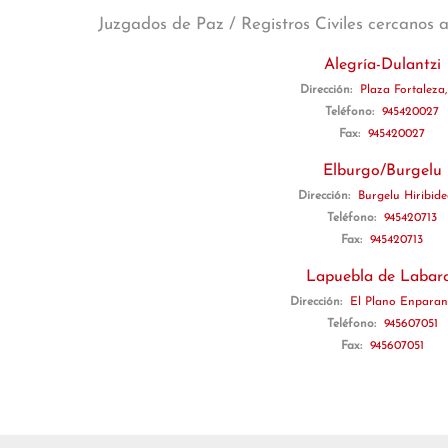
Juzgados de Paz / Registros Civiles cercanos 
Alegría-Dulantzi
Dirección:
Plaza Fortaleza,
Teléfono:
945420027
Fax:
945420027
Elburgo/Burgelu
Dirección:
Burgelu Hiribide
Teléfono:
945420713
Fax:
945420713
Lapuebla de Labar
Dirección:
El Plano Enparan
Teléfono:
945607051
Fax:
945607051