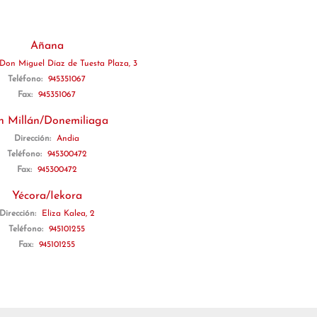
Añana
Don Miguel Díaz de Tuesta Plaza, 3
Teléfono:
945351067
Fax:
945351067
n Millán/Donemiliaga
Dirección:
Andia
Teléfono:
945300472
Fax:
945300472
Yécora/Iekora
Dirección:
Eliza Kalea, 2
Teléfono:
945101255
Fax:
945101255