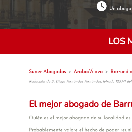
Un abogad
LOS 
Super Abogados
>
Araba/Álava
>
Barrundi
Redacción de D. Diego Fernández Fernández, letrado 125.741 del
El mejor abogado de Barr
Quién es el mejor abogado de su localidad es 
Probablemente valore el hecho de poder reunir