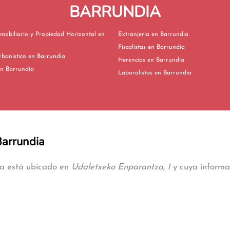
BARRUNDIA
mobiliario y Propiedad Horizontal en
Extranjería en Barrundia
Fiscalistas en Barrundia
Derecho Urbanístico en Barrundia
Herencias en Barrundia
ivorcios en Barrundia
Laboralistas en Barrundia
Barrundia
ia está ubicado en
Udaletxeko Enparantza, 1
y cuya informac