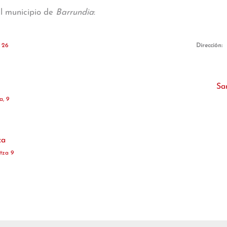
al municipio de
Barrundia
:
 26
Dirección:
Sa
a, 9
ca
tza 9