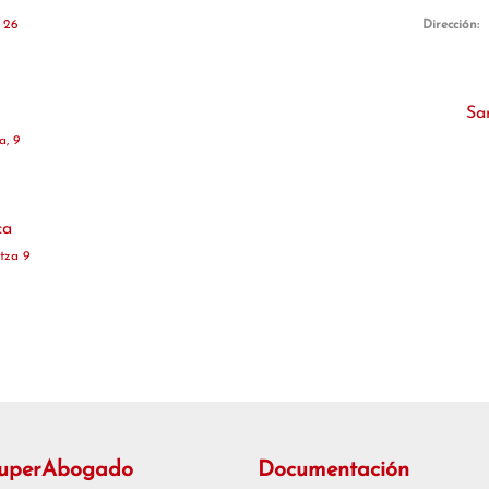
 26
Dirección:
Sa
a, 9
ca
tza 9
SuperAbogado
Documentación