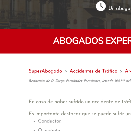
Un abogad
ABOGADOS EXPER
SuperAbogado
>
Accidentes de Tráfico
>
Ar
Redacción de D. Diego Fernández Fernández, letrado 125.741 del
En caso de haber sufrido un accidente de tráfi
Es importante destacar que se puede sufrir un
Conductor.
Ocupante.