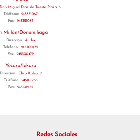
Don Miguel Díaz de Tuesta Plaza, 3
Teléfono:
945351067
Fax:
945351067
n Millán/Donemiliaga
Dirección:
Andia
Teléfono:
945300472
Fax:
945300472
Yécora/Iekora
Dirección:
Eliza Kalea, 2
Teléfono:
945101255
Fax:
945101255
Redes Sociales