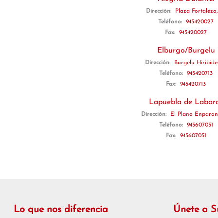
Dirección:
Plaza Fortaleza,
Teléfono:
945420027
Fax:
945420027
Elburgo/Burgelu
Dirección:
Burgelu Hiribide
Teléfono:
945420713
Fax:
945420713
Lapuebla de Labar
Dirección:
El Plano Enparan
Teléfono:
945607051
Fax:
945607051
Lo que nos diferencia
Únete a 