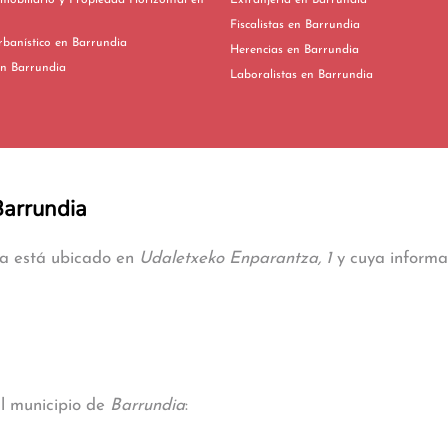
mobiliario y Propiedad Horizontal en
Extranjería en Barrundia
Fiscalistas en Barrundia
Derecho Urbanístico en Barrundia
Herencias en Barrundia
ivorcios en Barrundia
Laboralistas en Barrundia
Barrundia
ia está ubicado en
Udaletxeko Enparantza, 1
y cuya informac
al municipio de
Barrundia
: