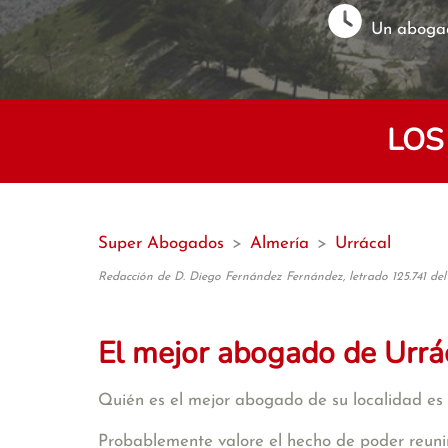
Un abogad
LOS
Super Abogados
>
Almería
>
Urrácal
Redacción de D. Diego Fernández Fernández, letrado 125.741 del
El mejor abogado de Urrá
Quién es el mejor abogado de su localidad es 
Probablemente valore el hecho de poder reunir