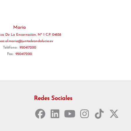
María
aza De La Encarnación, Nº 1 C.P. 04838
paz.al.maria@juntadeandalucia.es
Teléfono:
950417200
Fax:
950417200
Redes Sociales