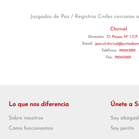
Juzgados de Paz / Registros Civiles cercanos 
Chirivel
Dirección:
C\ Paseo, Nº 1 C.P.
Email:
jpaz.al.chirivel@juntadean
Teléfono:
950413001
Fax:
950413001
Lo que nos diferencia
Únete a 
Sobre nosotros
Soy abogad
Cómo funcionamos
Soy perito