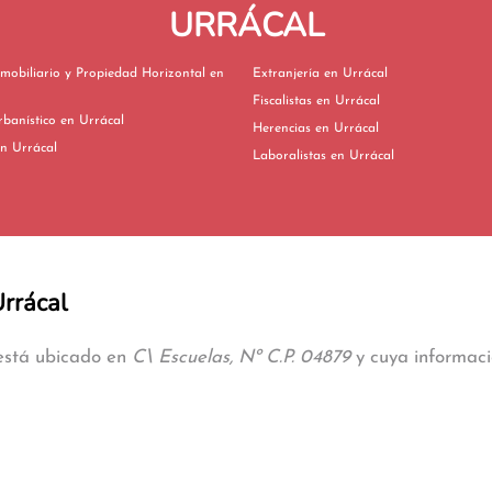
URRÁCAL
mobiliario y Propiedad Horizontal en
Extranjería en Urrácal
Fiscalistas en Urrácal
Derecho Urbanístico en Urrácal
Herencias en Urrácal
vorcios en Urrácal
Laboralistas en Urrácal
Urrácal
 está ubicado en
C\ Escuelas, Nº C.P. 04879
y cuya informació