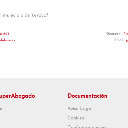
al municipio de
Urrácal
:
 04825
Dirección:
Pl
dalucia.es
Email:
j
SuperAbogado
Documentación
o
Aviso Legal
Cookies
Configurar cookies