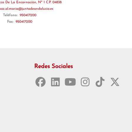
aza De La Encarnación, Nº 1 C.P. 04838
paz.al.maria@juntadeandalucia.es
Teléfono:
950417200
Fax:
950417200
Redes Sociales