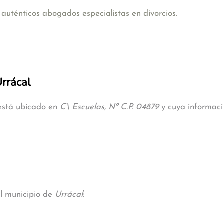
uténticos abogados especialistas en divorcios.
Urrácal
 está ubicado en
C\ Escuelas, Nº C.P. 04879
y cuya informació
al municipio de
Urrácal
: