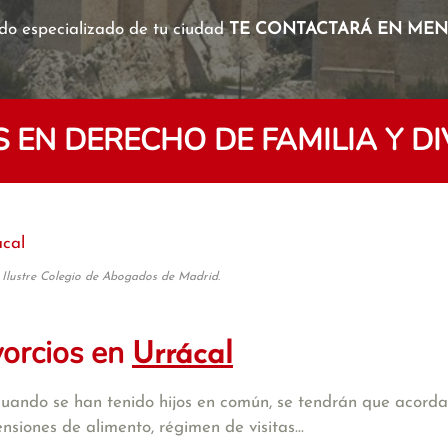
o especializado de tu ciudad
TE CONTACTARÁ EN MENO
EN DERECHO DE FAMILIA Y D
ácal
 Ilustre Colegio de Abogados de Madrid.
vorcios en
Urrácal
cuando se han tenido hijos en común, se tendrán que acordar
iones de alimento, régimen de visitas...