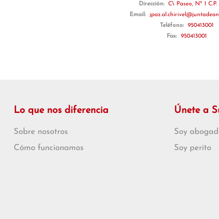
Dirección:
C\ Paseo, Nº 1 C.P.
Email:
jpaz.al.chirivel@juntadean
Teléfono:
950413001
Fax:
950413001
Lo que nos diferencia
Únete a 
Sobre nosotros
Soy abogad
Cómo funcionamos
Soy perito