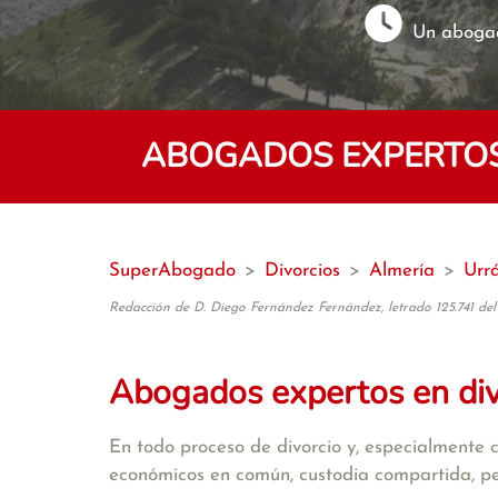
Un abogad
ABOGADOS EXPERTOS 
SuperAbogado
>
Divorcios
>
Almería
>
Urr
Redacción de D. Diego Fernández Fernández, letrado 125.741 del
Abogados expertos en di
En todo proceso de divorcio y, especialmente 
económicos en común, custodia compartida, pens