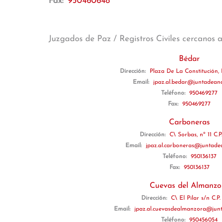
Fax:
950460648
Juzgados de Paz / Registros Civiles cercanos 
Bédar
Dirección:
Plaza De La Constitución, 
Email:
jpaz.al.bedar@juntadeand
Teléfono:
950469277
Fax:
950469277
Carboneras
Dirección:
C\ Sorbas, nº 11 C.P
Email:
jpaz.al.carboneras@juntade
Teléfono:
950136137
Fax:
950136137
Cuevas del Almanzo
Dirección:
C\ El Pilar s/n C.P
Email:
jpaz.al.cuevasdealmanzora@junt
Teléfono:
950456054