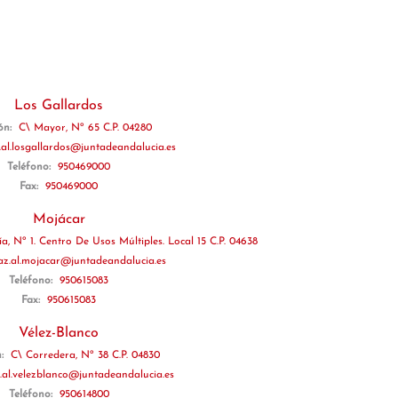
Los Gallardos
ión:
C\ Mayor, Nº 65 C.P. 04280
.al.losgallardos@juntadeandalucia.es
Teléfono:
950469000
Fax:
950469000
Mojácar
a, Nº 1. Centro De Usos Múltiples. Local 15 C.P. 04638
az.al.mojacar@juntadeandalucia.es
Teléfono:
950615083
Fax:
950615083
Vélez-Blanco
n:
C\ Corredera, Nº 38 C.P. 04830
.al.velezblanco@juntadeandalucia.es
Teléfono:
950614800