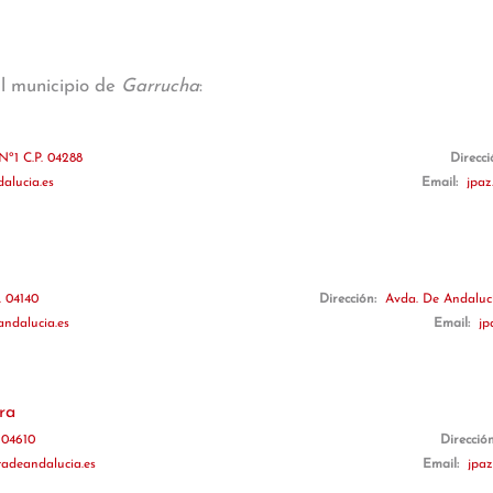
al municipio de
Garrucha
:
Nº1 C.P. 04288
Direcc
alucia.es
Email:
jpaz
. 04140
Dirección:
Avda. De Andalucí
andalucia.es
Email:
jp
ra
. 04610
Direcció
adeandalucia.es
Email:
jpaz