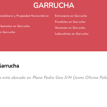
GARRUCHA
mobiliario y Propiedad Horizontal en
Extranjería en Garrucha
Fiscalistas en Garrucha
Derecho Urbanístico en Garrucha
Herencias en Garrucha
ivorcios en Garrucha
Laboralistas en Garrucha
Garrucha
ha está ubicado en
Plaza Pedro Gea S/N (Junto Oficina Polic