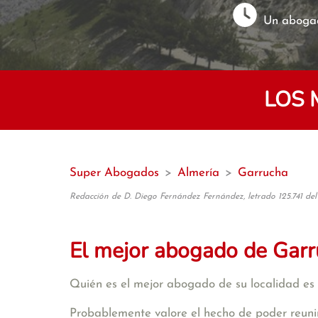
Un abogad
LOS 
Super Abogados
>
Almería
>
Garrucha
Redacción de D. Diego Fernández Fernández, letrado 125.741 del
El mejor abogado de Gar
Quién es el mejor abogado de su localidad es 
Probablemente valore el hecho de poder reunir