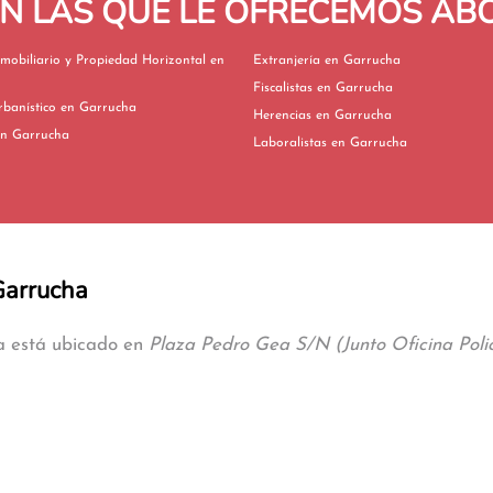
EN LAS QUE LE OFRECEMOS A
mobiliario y Propiedad Horizontal en
Extranjería en Garrucha
Fiscalistas en Garrucha
Derecho Urbanístico en Garrucha
Herencias en Garrucha
ivorcios en Garrucha
Laboralistas en Garrucha
Garrucha
ha está ubicado en
Plaza Pedro Gea S/N (Junto Oficina Polic