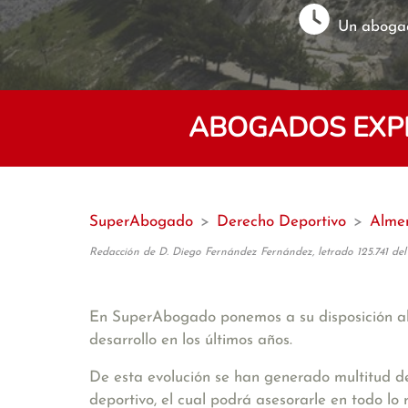
Un abogad
ABOGADOS EXP
SuperAbogado
>
Derecho Deportivo
>
Alme
Redacción de D. Diego Fernández Fernández, letrado 125.741 del
En SuperAbogado ponemos a su disposición a
desarrollo en los últimos años.
De esta evolución se han generado multitud de
deportivo, el cual podrá asesorarle en todo lo r