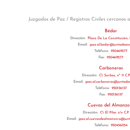
Juzgados de Paz / Registros Civiles cercanos 
Bédar
Dirección:
Plaza De La Constitución, 
Email:
jpaz.al.bedar@juntadeand
Teléfono:
950469277
Fax:
950469277
Carboneras
Dirección:
C\ Sorbas, nº 11 C.P
Email:
jpaz.al.carboneras@juntade
Teléfono:
950136137
Fax:
950136137
Cuevas del Almanzo
Dirección:
C\ El Pilar s/n C.P
Email:
jpaz.al.cuevasdealmanzora@junt
Teléfono:
950456054