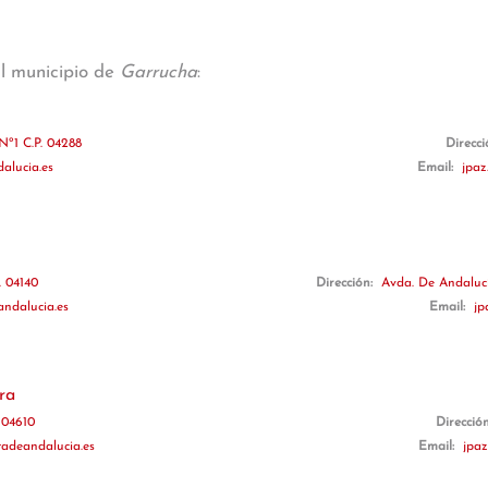
al municipio de
Garrucha
:
Nº1 C.P. 04288
Direcc
alucia.es
Email:
jpaz
. 04140
Dirección:
Avda. De Andalucí
andalucia.es
Email:
jp
ra
. 04610
Direcció
adeandalucia.es
Email:
jpaz