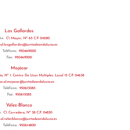
Los Gallardos
ión:
C\ Mayor, Nº 65 C.P. 04280
.al.losgallardos@juntadeandalucia.es
Teléfono:
950469000
Fax:
950469000
Mojácar
a, Nº 1. Centro De Usos Múltiples. Local 15 C.P. 04638
az.al.mojacar@juntadeandalucia.es
Teléfono:
950615083
Fax:
950615083
Vélez-Blanco
n:
C\ Corredera, Nº 38 C.P. 04830
.al.velezblanco@juntadeandalucia.es
Teléfono:
950614800