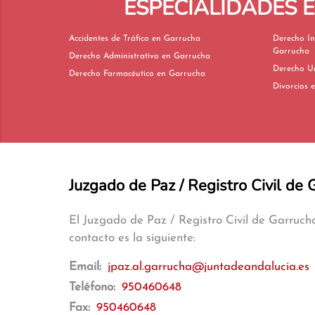
ESPECIALIDADES 
Accidentes de Tráfico en Garrucha
Derecho In
Garrucha
Derecho Administrativo en Garrucha
Derecho Farmacéutico en Garrucha
D
Juzgado de Paz / Registro Civil de 
El Juzgado de Paz / Registro Civil de Garruc
contacto es la siguiente:
Email:
jpaz.al.garrucha@juntadeandalucia.es
Teléfono:
950460648
Fax:
950460648