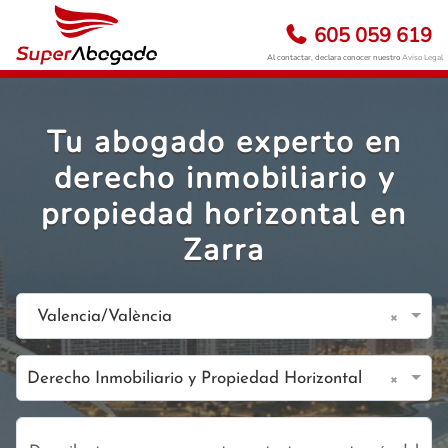
605 059 619
Al contactar, declara conocer nuestro
Aviso Legal
Tu abogado experto en
derecho inmobiliario y
propiedad horizontal en
Zarra
×
Valencia/València
×
Derecho Inmobiliario y Propiedad Horizontal