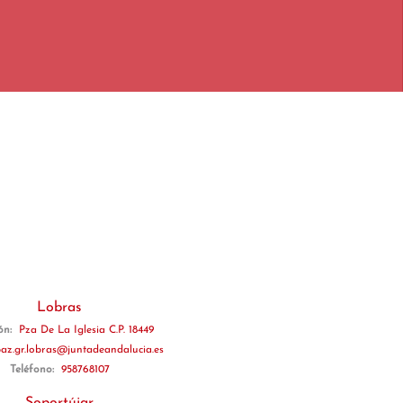
Lobras
ión:
Pza De La Iglesia C.P. 18449
paz.gr.lobras@juntadeandalucia.es
Teléfono:
958768107