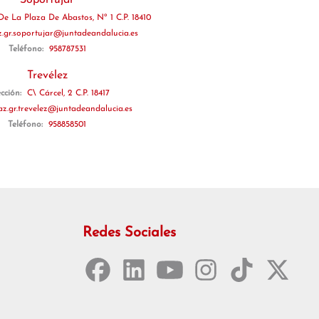
Soportújar
De La Plaza De Abastos, Nº 1 C.P. 18410
z.gr.soportujar@juntadeandalucia.es
Teléfono:
958787531
Trevélez
ección:
C\ Cárcel, 2 C.P. 18417
az.gr.trevelez@juntadeandalucia.es
Teléfono:
958858501
Redes Sociales