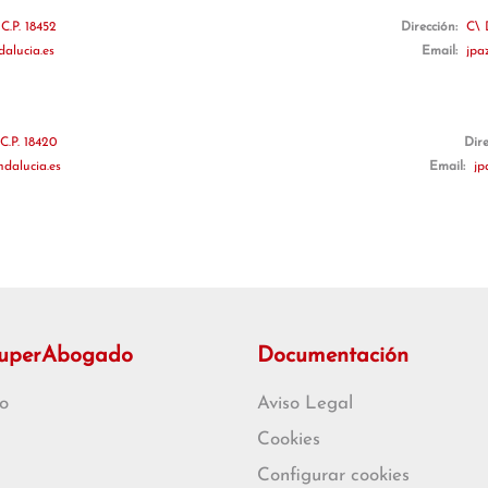
C.P. 18452
Dirección:
C\ 
dalucia.es
Email:
jpa
C.P. 18420
Dir
dalucia.es
Email:
jp
SuperAbogado
Documentación
o
Aviso Legal
Cookies
Configurar cookies