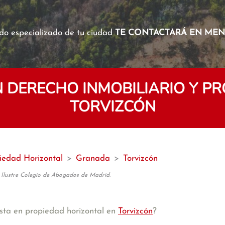
o especializado de tu ciudad
TE CONTACTARÁ EN MENO
 DERECHO INMOBILIARIO Y PR
TORVIZCÓN
piedad Horizontal
>
Granada
>
Torvizcón
 Ilustre Colegio de Abogados de Madrid.
sta en propiedad horizontal en
Torvizcón
?