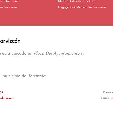
Extranjería en Torvizcón
Mercantilistas en Torvizcón
Fiscalistas en Torvizcón
Negligencias Médicas en Torvizcón
Torvizcón
ón está ubicado en
Plaza Del Ayuntamiento 1
.
al municipio de
Torvizcón
:
439
Direcc
dalucia.es
Email:
j