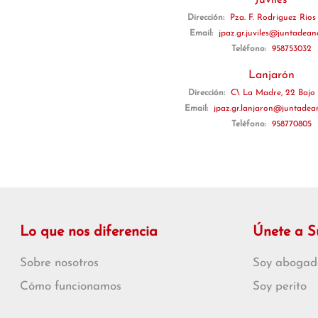
Juviles
Dirección:
Pza. F. Rodriguez Rios 
Email:
jpaz.gr.juviles@juntadean
Teléfono:
958753032
Lanjarón
Dirección:
C\ La Madre, 22 Bajo 
Email:
jpaz.gr.lanjaron@juntadean
Teléfono:
958770805
Lo que nos diferencia
Únete a 
Sobre nosotros
Soy abogad
Cómo funcionamos
Soy perito