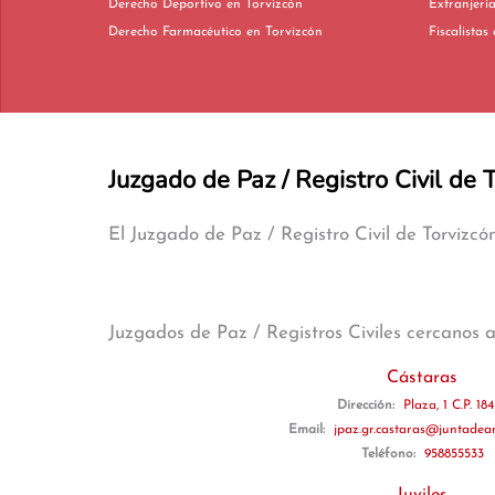
Derecho Deportivo en Torvizcón
Derecho Farmacéutico en Torvizcón
Juzgado de Paz / Registro Civil de 
El Juzgado de Paz / Registro Civil de Torvizc
Juzgados de Paz / Registros Civiles cercanos 
Cástaras
Dirección:
Plaza, 1 C.P. 18
Email:
jpaz.gr.castaras@juntadean
Teléfono:
958855533