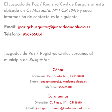
El Juzgado de Paz / Registro Civil de Busquístar está
ubicado en
C\ Mezquita, Nº 1 C.P. 18416
y cuya
información de contacto es la siguiente:
Email:
jpaz.gr.busquitar@juntadeandalucia.es
Teléfono:
958766031
Juzgados de Paz / Registros Civiles cercanos al
municipio de
Busquístar
:
Cáñar
Dirección:
Pza. Santa Ana, 1 C.P. 18418
Email:
jpaz.gr.canar@juntadeandalucia.es
Teléfono:
958785301
Carataunas
Dirección:
C\ Plaza, Nº 1 C.P. 18410
Email:
jpaz.gr.carataunas@juntadeandalucia.es