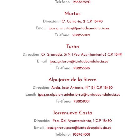
Teléfono:
958787520
Murtas
Dirección:
C\ Calvario, 2 C.P. 18490
Email:
jpaz.gr.murtas@juntadeandalucia.es
Teléfono:
958855002
Turón
Dirección:
C\ Granada, S/N (Pza Ayuntamiento) C.P. 18491
Email:
jpaz.gr.turon@juntadeandalucia.es
Teléfono:
958855818
Alpujarra de la Sierra
Dirección:
Avda. José Antonio, Nº 24 C.P. 18450
Email:
jpaz.gr.alpujarradelasierra@juntadeandalucia.es
Teléfono:
958851001
Torrenueva Costa
Dirección:
Pza. Del Ayuntamiento, 1 C.P. 18430
Email:
jpaz.gr.torvizcon@juntadeandalucia.es
Teléfono:
958764001