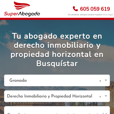
605 059 619
Al contactar, declara conocer nuestro
Aviso Legal
Tu abogado experto en
derecho inmobiliario y
propiedad horizontal en
Busquístar
×
Granada
×
Derecho Inmobiliario y Propiedad Horizontal