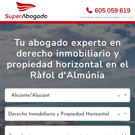
605 059 619
Al contactar, declara conocer nuestro
Aviso Legal
Tu abogado experto en
derecho inmobiliario y
propiedad horizontal en el
Ràfol d'Almúnia
×
Alicante/Alacant
×
Derecho Inmobiliario y Propiedad Horizontal