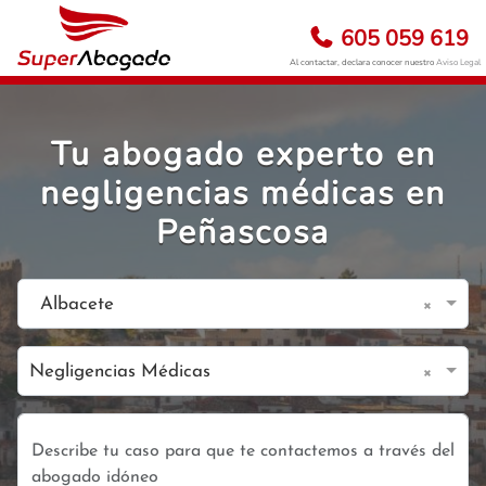
605 059 619
Al contactar, declara conocer nuestro
Aviso Legal
Tu abogado experto en
negligencias médicas en
Peñascosa
×
Albacete
×
Negligencias Médicas