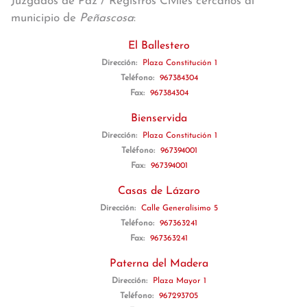
Juzgados de Paz / Registros Civiles cercanos al
municipio de
Peñascosa
:
El Ballestero
Dirección:
Plaza Constitución 1
Teléfono:
967384304
Fax:
967384304
Bienservida
Dirección:
Plaza Constitución 1
Teléfono:
967394001
Fax:
967394001
Casas de Lázaro
Dirección:
Calle Generalísimo 5
Teléfono:
967363241
Fax:
967363241
Paterna del Madera
Dirección:
Plaza Mayor 1
Teléfono:
967293705