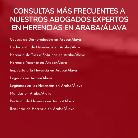
CONSULTAS MÁS FRECUENTES A
NUESTROS ABOGADOS EXPERTOS
EN HERENCIAS EN ARABA/ÁLAVA
Causas de Desheredación en Araba/Álava
Declaración de Herederos en Araba/Álava
Herencia de Tíos a Sobrinos en Araba/Álava
Herencia Yacente en Araba/Álava
Impuesto a la Herencia en Araba/Álava
Legados en Araba/Álava
Legítimas en las Herencias en Araba/Álava
Mandas en Araba/Álava
Partición de Herencia en Araba/Álava
Renuncia de Herencia en Araba/Álava