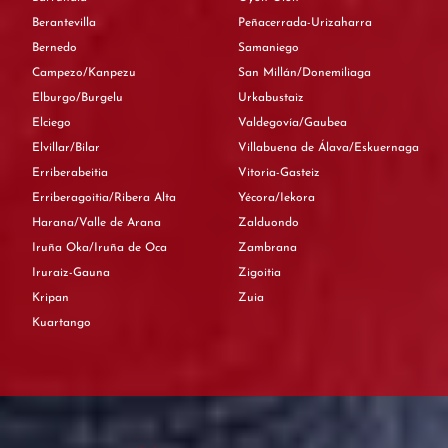
Berantevilla
Peñacerrada-Urizaharra
Bernedo
Samaniego
Campezo/Kanpezu
San Millán/Donemiliaga
Elburgo/Burgelu
Urkabustaiz
Elciego
Valdegovía/Gaubea
Elvillar/Bilar
Villabuena de Álava/Eskuernaga
Erriberabeitia
Vitoria-Gasteiz
Erriberagoitia/Ribera Alta
Yécora/Iekora
Harana/Valle de Arana
Zalduondo
Iruña Oka/Iruña de Oca
Zambrana
Iruraiz-Gauna
Zigoitia
Kripan
Zuia
Kuartango