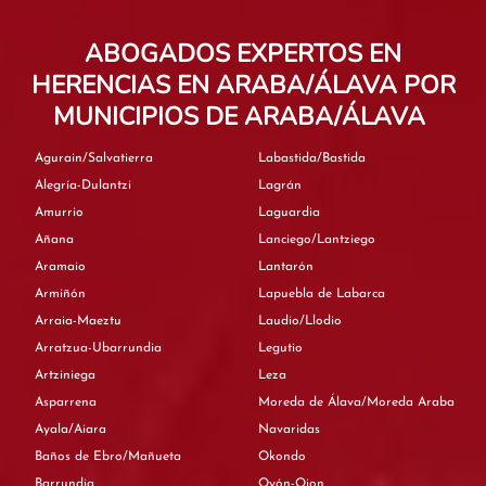
ABOGADOS EXPERTOS EN
HERENCIAS EN ARABA/ÁLAVA POR
MUNICIPIOS DE ARABA/ÁLAVA
Agurain/Salvatierra
Labastida/Bastida
Alegría-Dulantzi
Lagrán
Amurrio
Laguardia
Añana
Lanciego/Lantziego
Aramaio
Lantarón
Armiñón
Lapuebla de Labarca
Arraia-Maeztu
Laudio/Llodio
Arratzua-Ubarrundia
Legutio
Artziniega
Leza
Asparrena
Moreda de Álava/Moreda Araba
Ayala/Aiara
Navaridas
Baños de Ebro/Mañueta
Okondo
Barrundia
Oyón-Oion