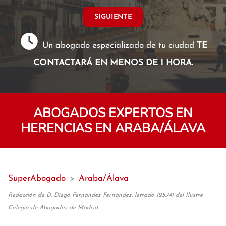
SIGUIENTE
Un abogado especializado de tu ciudad
TE
CONTACTARÁ EN MENOS DE 1 HORA.
ABOGADOS EXPERTOS EN
HERENCIAS EN ARABA/ÁLAVA
SuperAbogado
>
Araba/Álava
Redacción de D. Diego Fernández Fernández, letrado 125.741 del Ilustre
Colegio de Abogados de Madrid.