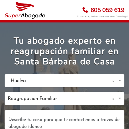
605 059 619
Al contactar, declara conocer nuestro
Aviso Legal
Tu abogado experto en
reagrupación familiar en
Santa Bárbara de Casa
×
Huelva
×
Reagrupación Familiar