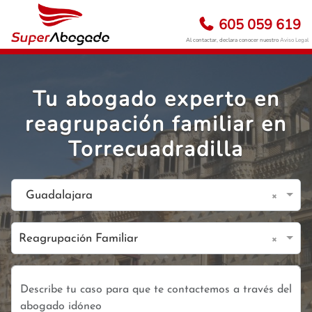
605 059 619
Al contactar, declara conocer nuestro
Aviso Legal
Tu abogado experto en
reagrupación familiar en
Torrecuadradilla
×
Guadalajara
×
Reagrupación Familiar