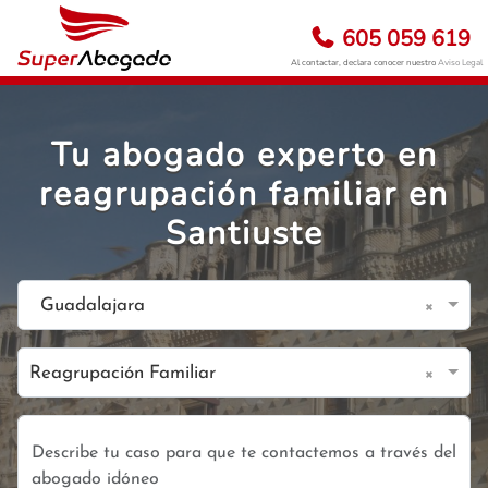
605 059 619
Al contactar, declara conocer nuestro
Aviso Legal
Tu abogado experto en
reagrupación familiar en
Santiuste
×
Guadalajara
×
Reagrupación Familiar