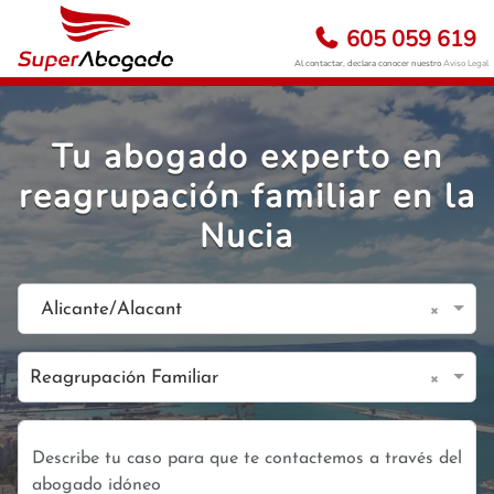
605 059 619
Al contactar, declara conocer nuestro
Aviso Legal
Tu abogado experto en
reagrupación familiar en la
Nucia
×
Alicante/Alacant
×
Reagrupación Familiar