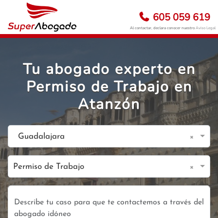
605 059 619
Al contactar, declara conocer nuestro
Aviso Legal
Tu abogado experto en
Permiso de Trabajo en
Atanzón
×
Guadalajara
×
Permiso de Trabajo