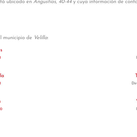
está ubicado en
Angustias, 40-44
y cuya información de contac
al municipio de
Velilla
:
os
1
la
1
Dir
a
10