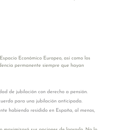
Espacio Económico Europeo, así como los
sidencia permanente siempre que hayan
ad de jubilación con derecho a pensión.
uerdo para una jubilación anticipada.
nte habiendo residido en España, al menos,
o maximizará sus opciones de lograrlo. No lo