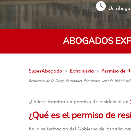
Un abogad
ABOGADOS EXPE
SuperAbogado
>
Extranjería
>
Permiso de R
Redacción de D. Diego Fernández Fernández, letrado 125.741 del
¿Quiere tramitar un permiso de residencia en
¿Qué es el permiso de res
Es la autorización del Gobierno de España par