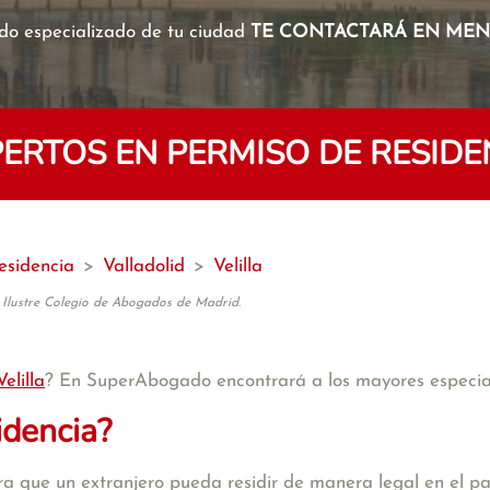
o especializado de tu ciudad
TE CONTACTARÁ EN MENO
RTOS EN PERMISO DE RESIDEN
esidencia
>
Valladolid
>
Velilla
 Ilustre Colegio de Abogados de Madrid.
Velilla
? En SuperAbogado encontrará a los mayores especial
idencia?
a que un extranjero pueda residir de manera legal en el pa