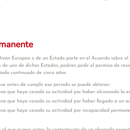
rmanente
nión Europea o de un Estado parte en el Acuerdo sobre el 
s de uno de dichos Estados, podrán pedir el permiso de re
íodo continuado de cinco años.
ue antes de cumplir ese periodo se puede obtener:
ena que haya cesado su actividad por haber alcanzado la ed
ena que haya cesado su actividad por haber llegado a un ac
ena que haya cesado su actividad por incapacidad permane
al que quiera optar, la contratación de un abogado expert