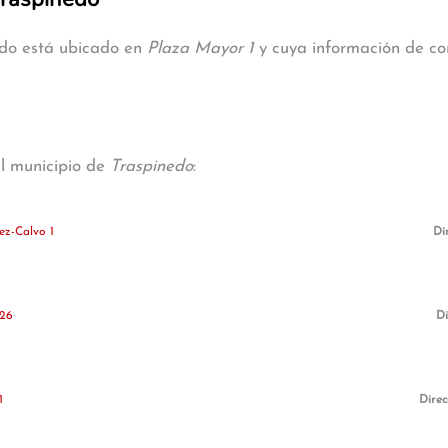
edo está ubicado en
Plaza Mayor 1
y cuya información de con
al municipio de
Traspinedo
:
ez-Calvo 1
Di
 26
Di
1
Direc