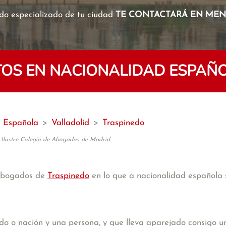
o especializado de tu ciudad
TE CONTACTARÁ EN MENO
OS EN NACIONALIDAD ESPAÑO
d Española
>
Valladolid
>
Traspinedo
 Ilustre Colegio de Abogados de Madrid.
 abogados de
Traspinedo
en lo que a nacionalidad española s
ado o nación y una persona, y que lleva aparejado consigo u