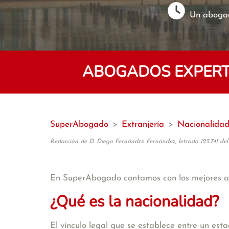
Un abogad
ABOGADOS EXPERT
SuperAbogado
>
Extranjería
>
Nacionalida
Redacción de D. Diego Fernández Fernández, letrado 125.741 del
En SuperAbogado contamos con los mejores
¿Qué es la nacionalidad?
El vínculo legal que se establece entre un est