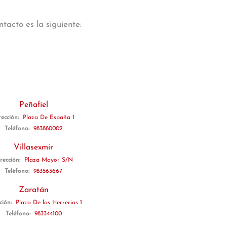
tacto es la siguiente:
Peñafiel
rección:
Plaza De España 1
Teléfono:
983880002
Villasexmir
rección:
Plaza Mayor S/N
Teléfono:
983563667
Zaratán
ción:
Plaza De las Herrerias 1
Teléfono:
983344100