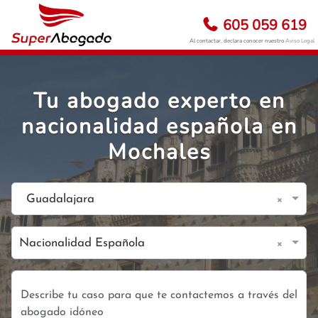
605 059 619
Al contactar, declara conocer nuestro
Aviso Legal
Tu abogado experto en
nacionalidad española en
Mochales
×
Guadalajara
×
Nacionalidad Española