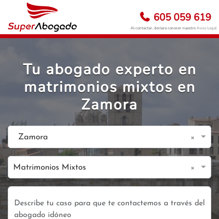
605 059 619
Al contactar, declara conocer nuestro
Aviso Legal
Tu abogado experto en
matrimonios mixtos en
Zamora
×
Zamora
×
Matrimonios Mixtos