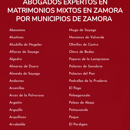
ABOGADOS EXPERTOS EN
MATRIMONIOS MIXTOS EN ZAMORA
POR MUNICIPIOS DE ZAMORA
Abezames
Muga de Sayago
Alcañices
Navianos de Valverde
Alcubilla de Nogales
Olmillos de Castro
Alfaraz de Sayago
Otero de Bodas
Algodre
Pajares de la Lampreana
Almaraz de Duero
Palacios de Sanabria
Almeida de Sayago
Palacios del Pan
Andavías
Pedralba de la Pradería
Arcenillas
El Pego
Arcos de la Polvorosa
Peleagonzalo
Argañín
Peleas de Abajo
Argujillo
Peñausende
Arquillinos
Peque
Arrabalde
El Perdigón