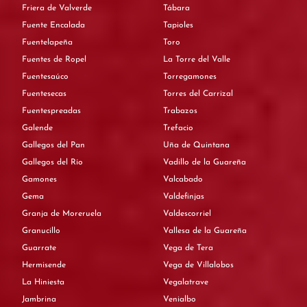
Friera de Valverde
Tábara
Fuente Encalada
Tapioles
Fuentelapeña
Toro
Fuentes de Ropel
La Torre del Valle
Fuentesaúco
Torregamones
Fuentesecas
Torres del Carrizal
Fuentespreadas
Trabazos
Galende
Trefacio
Gallegos del Pan
Uña de Quintana
Gallegos del Río
Vadillo de la Guareña
Gamones
Valcabado
Gema
Valdefinjas
Granja de Moreruela
Valdescorriel
Granucillo
Vallesa de la Guareña
Guarrate
Vega de Tera
Hermisende
Vega de Villalobos
La Hiniesta
Vegalatrave
Jambrina
Venialbo