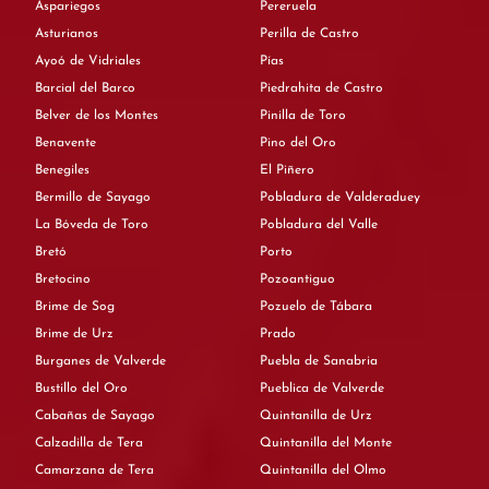
Aspariegos
Pereruela
Asturianos
Perilla de Castro
Ayoó de Vidriales
Pías
Barcial del Barco
Piedrahita de Castro
Belver de los Montes
Pinilla de Toro
Benavente
Pino del Oro
Benegiles
El Piñero
Bermillo de Sayago
Pobladura de Valderaduey
La Bóveda de Toro
Pobladura del Valle
Bretó
Porto
Bretocino
Pozoantiguo
Brime de Sog
Pozuelo de Tábara
Brime de Urz
Prado
Burganes de Valverde
Puebla de Sanabria
Bustillo del Oro
Pueblica de Valverde
Cabañas de Sayago
Quintanilla de Urz
Calzadilla de Tera
Quintanilla del Monte
Camarzana de Tera
Quintanilla del Olmo