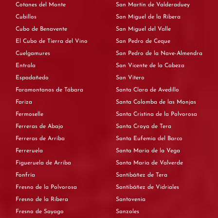
Cotanes del Monte
San Martín de Valderaduey
Cubillos
San Miguel de la Ribera
Cubo de Benavente
San Miguel del Valle
El Cubo de Tierra del Vino
San Pedro de Ceque
Cuelgamures
San Pedro de la Nave-Almendra
Entrala
San Vicente de la Cabeza
Espadañedo
San Vitero
Faramontanos de Tábara
Santa Clara de Avedillo
Fariza
Santa Colomba de las Monjas
Fermoselle
Santa Cristina de la Polvorosa
Ferreras de Abajo
Santa Croya de Tera
Ferreras de Arriba
Santa Eufemia del Barco
Ferreruela
Santa María de la Vega
Figueruela de Arriba
Santa María de Valverde
Fonfría
Santibáñez de Tera
Fresno de la Polvorosa
Santibáñez de Vidriales
Fresno de la Ribera
Santovenia
Fresno de Sayago
Sanzoles