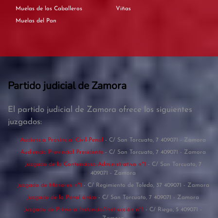
Muelas de los Caballeros
Viñas
Muelas del Pan
Partido judicial de Zamora
El partido judicial de Zamora ofrece los siguientes
juzgados:
Audiencia Provincial Civil-Penal
- C/ San Torcuato, 7 409071 - Zamora
Audiencia Provincial Presidente
- C/ San Torcuato, 7 409071 - Zamora
Juzgado de lo Contencioso-Administrativo nº1
- C/ San Torcuato, 7
409071 - Zamora
Juzgado de Menores nº1
- C/ Regimiento de Toledo, 37 409071 - Zamora
Juzgado de lo Penal único
- C/ San Torcuato, 7 409071 - Zamora
Juzgado de Primera Instancia/Instrucción nº1
- C/ Riego, 5 409071 -