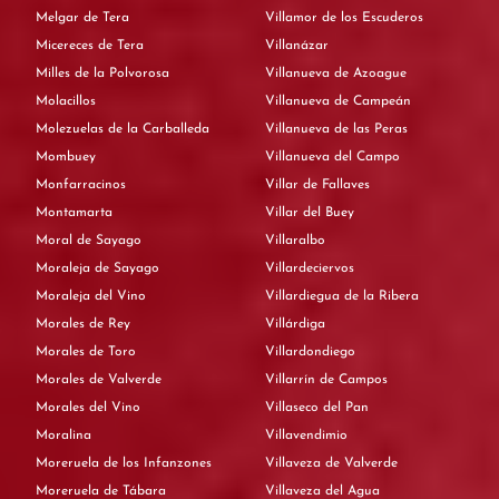
Melgar de Tera
Villamor de los Escuderos
Micereces de Tera
Villanázar
Milles de la Polvorosa
Villanueva de Azoague
Molacillos
Villanueva de Campeán
Molezuelas de la Carballeda
Villanueva de las Peras
Mombuey
Villanueva del Campo
Monfarracinos
Villar de Fallaves
Montamarta
Villar del Buey
Moral de Sayago
Villaralbo
Moraleja de Sayago
Villardeciervos
Moraleja del Vino
Villardiegua de la Ribera
Morales de Rey
Villárdiga
Morales de Toro
Villardondiego
Morales de Valverde
Villarrín de Campos
Morales del Vino
Villaseco del Pan
Moralina
Villavendimio
Moreruela de los Infanzones
Villaveza de Valverde
Moreruela de Tábara
Villaveza del Agua