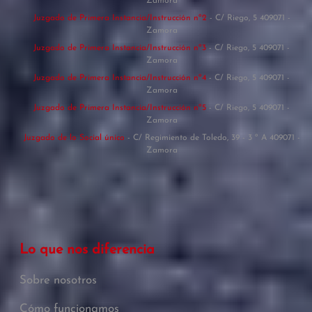
Zamora
Juzgado de Primera Instancia/Instrucción nº2
- C/ Riego, 5 409071 -
Zamora
Juzgado de Primera Instancia/Instrucción nº3
- C/ Riego, 5 409071 -
Zamora
Juzgado de Primera Instancia/Instrucción nº4
- C/ Riego, 5 409071 -
Zamora
Juzgado de Primera Instancia/Instrucción nº5
- C/ Riego, 5 409071 -
Zamora
Juzgado de lo Social único
- C/ Regimiento de Toledo, 39 - 3 º A 409071 -
Zamora
Lo que nos diferencia
Sobre nosotros
Cómo funcionamos