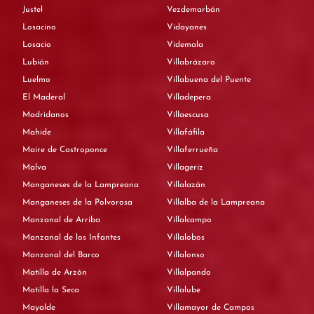
Justel
Vezdemarbán
Losacino
Vidayanes
Losacio
Videmala
Lubián
Villabrázaro
Luelmo
Villabuena del Puente
El Maderal
Villadepera
Madridanos
Villaescusa
Mahide
Villafáfila
Maire de Castroponce
Villaferrueña
Malva
Villageriz
Manganeses de la Lampreana
Villalazán
Manganeses de la Polvorosa
Villalba de la Lampreana
Manzanal de Arriba
Villalcampo
Manzanal de los Infantes
Villalobos
Manzanal del Barco
Villalonso
Matilla de Arzón
Villalpando
Matilla la Seca
Villalube
Mayalde
Villamayor de Campos