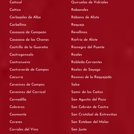
Cañizal
Quiruelas de Vidriales
Cañizo
Rabanales
Carbajales de Alba
Rábano de Aliste
Carbellino
Requejo
Casaseca de Campeán
Revellinos
Casaseca de las Chanas
Riofrío de Aliste
Castrillo de la Guareña
Rionegro del Puente
Castrogonzalo
Roales
Castronuevo
Robleda-Cervantes
Castroverde de Campos
Roelos de Sayago
Cazurra
Rosinos de la Requejada
Cerecinos de Campos
Salce
Cerecinos del Carrizal
Samir de los Caños
Cernadilla
San Agustín del Pozo
Cobreros
San Cebrián de Castro
Coomonte
San Cristóbal de Entreviñas
Coreses
San Esteban del Molar
Corrales del Vino
San Justo