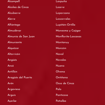
Alcampell
Laspuña
Alcolea de Cinca
Loarre
Alcubierre
Loporzano
Alerre
Loscorrales
Alfántega
Lupiñén-Ortilla
Almudévar
Monesma y Cajigar
Almunia de San Juan
Monflorite-Lascasas
Almuniente
Montanuy
Alquézar
Monzón
Altorricón
Naval
Angüés
Novales
Ansó
Nueno
Antillón
Olvena
Aragüés del Puerto
Ontiñena
Arén
Osso de Cinca
Argavieso
Palo
Arguis
Panticosa
Ayerbe
Peñalba