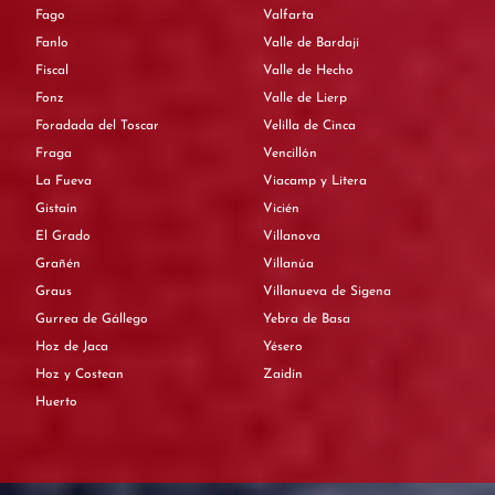
Fago
Valfarta
Fanlo
Valle de Bardají
Fiscal
Valle de Hecho
Fonz
Valle de Lierp
Foradada del Toscar
Velilla de Cinca
Fraga
Vencillón
La Fueva
Viacamp y Litera
Gistaín
Vicién
El Grado
Villanova
Grañén
Villanúa
Graus
Villanueva de Sigena
Gurrea de Gállego
Yebra de Basa
Hoz de Jaca
Yésero
Hoz y Costean
Zaidín
Huerto