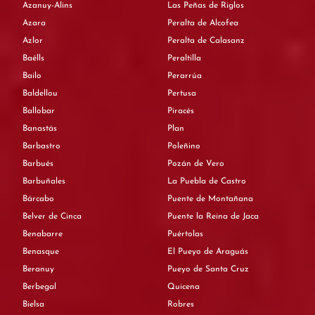
Azanuy-Alins
Las Peñas de Riglos
Azara
Peralta de Alcofea
Azlor
Peralta de Calasanz
Baélls
Peraltilla
Bailo
Perarrúa
Baldellou
Pertusa
Ballobar
Piracés
Banastás
Plan
Barbastro
Poleñino
Barbués
Pozán de Vero
Barbuñales
La Puebla de Castro
Bárcabo
Puente de Montañana
Belver de Cinca
Puente la Reina de Jaca
Benabarre
Puértolas
Benasque
El Pueyo de Araguás
Beranuy
Pueyo de Santa Cruz
Berbegal
Quicena
Bielsa
Robres