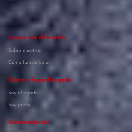
Lo que nos diferencia
Sobre nosotros
Cómo funcionamos
Únete a SuperAbogado
Soy abogado
Soy perito
Documentación