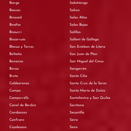
Bierge
Sabiñánigo
Biescas
Sahún
Binaced
Salas Altas
Binéfar
Salas Bajas
Bisaurri
Salillas
Biscarrués
Sallent de Gállego
Blecua y Torres
San Esteban de Litera
Boltaña
San Juan de Plan
Bonansa
San Miguel del Cinca
Borau
Sangarrén
Broto
Santa Cilia
Caldearenas
Santa Cruz de la Serós
Campo
Santa María de Dulcis
Camporrélls
Santaliestra y San Quílez
Canal de Berdún
Sariñena
Candasnos
Secastilla
Canfranc
Seira
Capdesaso
Sena