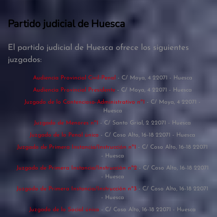
Partido judicial de Huesca
El partido judicial de Huesca ofrece los siguientes
juzgados:
Audiencia Provincial Civil-Penal
- C/ Moya, 4 22071 - Huesca
Audiencia Provincial Presidente
- C/ Moya, 4 22071 - Huesca
Juzgado de lo Contencioso-Administrativo nº1
- C/ Moya, 4 22071 -
Huesca
Juzgado de Menores nº1
- C/ Santo Grial, 2 22071 - Huesca
Juzgado de lo Penal único
- C/ Coso Alto, 16-18 22071 - Huesca
Juzgado de Primera Instancia/Instrucción nº1
- C/ Coso Alto, 16-18 22071
- Huesca
Juzgado de Primera Instancia/Instrucción nº2
- C/ Coso Alto, 16-18 22071
- Huesca
Juzgado de Primera Instancia/Instrucción nº3
- C/ Coso Alto, 16-18 22071
- Huesca
Juzgado de lo Social único
- C/ Coso Alto, 16-18 22071 - Huesca