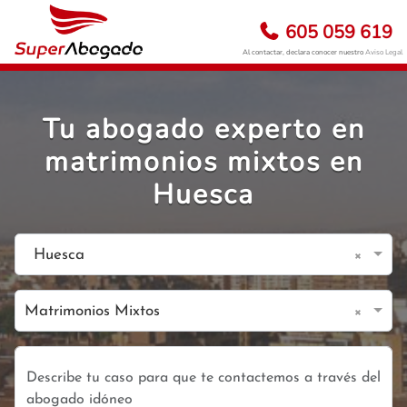
605 059 619
Al contactar, declara conocer nuestro
Aviso Legal
Tu abogado experto en
matrimonios mixtos en
Huesca
×
Huesca
×
Matrimonios Mixtos