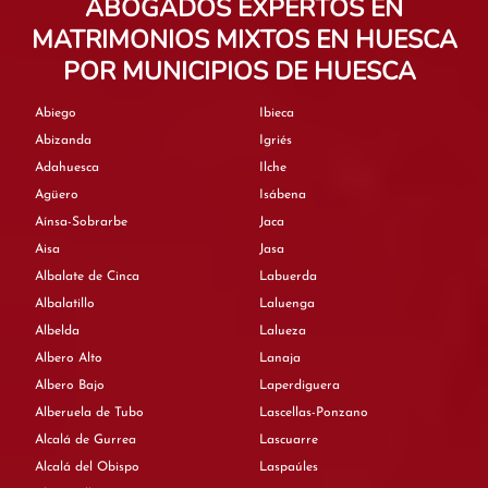
ABOGADOS EXPERTOS EN
MATRIMONIOS MIXTOS EN HUESCA
POR MUNICIPIOS DE HUESCA
Abiego
Ibieca
Abizanda
Igriés
Adahuesca
Ilche
Agüero
Isábena
Aínsa-Sobrarbe
Jaca
Aisa
Jasa
Albalate de Cinca
Labuerda
Albalatillo
Laluenga
Albelda
Lalueza
Albero Alto
Lanaja
Albero Bajo
Laperdiguera
Alberuela de Tubo
Lascellas-Ponzano
Alcalá de Gurrea
Lascuarre
Alcalá del Obispo
Laspaúles