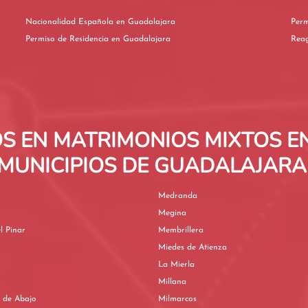
Nacionalidad Española en Guadalajara
Permiso de Residencia en Guadalajara
S EN MATRIMONIOS MIXTOS E
MUNICIPIOS DE GUADALAJARA
Medranda
Megina
l Pinar
Membrillera
Miedes de Atienza
La Mierla
Millana
 de Abajo
Milmarcos