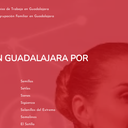
Permiso de Trabajo en Guadalajara
Reagrupación Familiar en Guadalajara
N GUADALAJARA POR
Semillas
Setiles
Sienes
Sigüenza
Solanillos del Extremo
Somolinos
El Sotillo