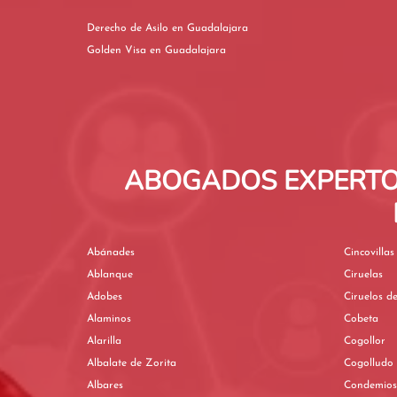
Derecho de Asilo en Guadalajara
Golden Visa en Guadalajara
ABOGADOS EXPERTO
Abánades
Cincovillas
Ablanque
Ciruelas
Adobes
Ciruelos de
Alaminos
Cobeta
Alarilla
Cogollor
Albalate de Zorita
Cogolludo
Albares
Condemios