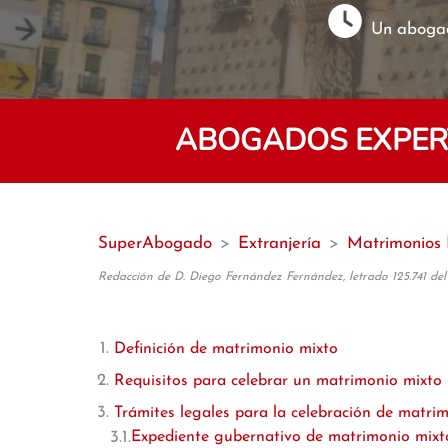
Un abogad
ABOGADOS EXPER
SuperAbogado
>
Extranjería
>
Matrimonios 
Redacción de D. Diego Fernández Fernández, letrado 125.741 del
Definición de matrimonio mixto
Requisitos para celebrar un matrimonio mixto
Trámites legales para la celebración de matri
Expediente gubernativo de matrimonio mixt