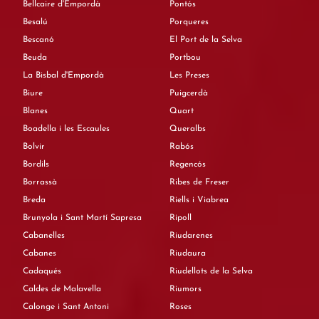
Bellcaire d'Empordà
Pontós
Besalú
Porqueres
Bescanó
El Port de la Selva
Beuda
Portbou
La Bisbal d'Empordà
Les Preses
Biure
Puigcerdà
Blanes
Quart
Boadella i les Escaules
Queralbs
Bolvir
Rabós
Bordils
Regencós
Borrassà
Ribes de Freser
Breda
Riells i Viabrea
Brunyola i Sant Martí Sapresa
Ripoll
Cabanelles
Riudarenes
Cabanes
Riudaura
Cadaqués
Riudellots de la Selva
Caldes de Malavella
Riumors
Calonge i Sant Antoni
Roses