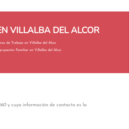
N VILLALBA DEL ALCOR
Permiso de Trabajo en Villalba del Alcor
Reagrupación Familiar en Villalba del Alcor
860
y cuya información de contacto es la