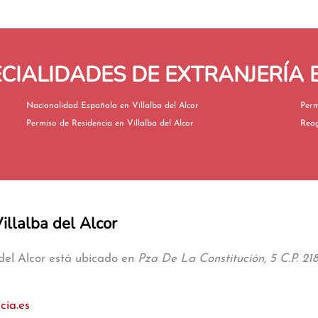
CIALIDADES DE EXTRANJERÍA E
Nacionalidad Española en Villalba del Alcor
Permiso de Residencia en Villalba del Alcor
illalba del Alcor
 del Alcor está ubicado en
Pza De La Constitución, 5 C.P. 21
cia.es