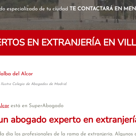
o especializado de tu ciudad
TE CONTACTARÁ EN MENO
TOS EN EXTRANJERÍA EN VIL
lalba del Alcor
 Ilustre Colegio de Abogados de Madrid.
Alcor
está en SuperAbogado
un abogado experto en extranjerí
a día los profesionales de la rama de extranjería. Algunos d