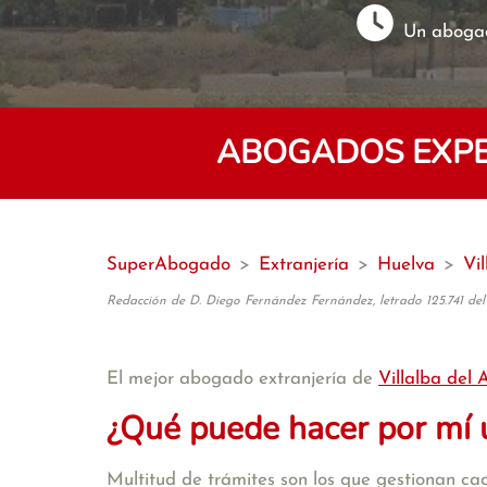
Un abogad
ABOGADOS EXPER
SuperAbogado
>
Extranjería
>
Huelva
>
Vil
Redacción de D. Diego Fernández Fernández, letrado 125.741 del
El mejor abogado extranjería de
Villalba del 
¿Qué puede hacer por mí 
Multitud de trámites son los que gestionan cad