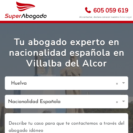
605 059 619
Al contactar, declara conocer nuestro
Aviso Legal
Tu abogado experto en
nacionalidad española en
Villalba del Alcor
×
Huelva
×
Nacionalidad Española