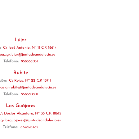
Lújar
n:
C\ José Antonio, Nº 11 C.P. 18614
jpaz.gr.lujar@juntadeandalucia.es
Teléfono:
958836031
Rubite
ción:
C\ Rejas, Nº 22 C.P. 18711
paz.gr.rubite@juntadeandalucia.es
Teléfono:
958830801
Los Guájares
C\ Doctor Alcántara, Nº 35 C.P. 18615
.gr.losguajares@juntadeandalucia.es
Teléfono:
664396485