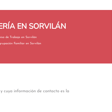
ERÍA EN SORVILÁN
Permiso de Trabajo en Sorvilán
Reagrupación Familiar en Sorvilán
y cuya información de contacto es la