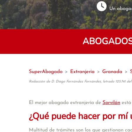
Un abogad
ABOGADOS 
SuperAbogado
>
Extranjería
>
Granada
>
Redacción de D. Diego Fernández Fernández, letrado 125.741 del
El mejor abogado extranjería de
Sorvilán
está
¿Qué puede hacer por mí 
Multitud de trámites son los que gestionan cad