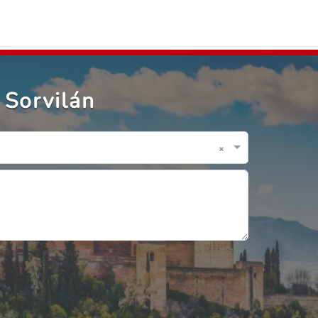
 Sorvilán
×