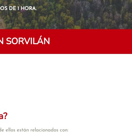
S DE 1 HORA.
N SORVILÁN
a?
e ellos están relacionados con: