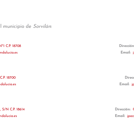
al municipio de
Sorvilán
:
º1 C.P. 18708
Direcció
ndalucia.es
Email:
C.P. 18700
Direc
dalucia.es
Email:
j
 S/N C.P. 18614
Dirección:
ndalucia.es
Email:
jpaz