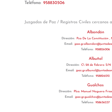
Teléfono:
958830506
Juzgados de Paz / Registros Civiles cercanos 
Albondón
Dirección:
Pza De La Constitución , N
Email:
jpaz.gr.albondon@juntadea
Teléfono:
958826006
Albuñol
Dirección:
C\ 28 de Febrero S/N 
Email:
jpaz.gr.albunol@juntadean
Teléfono:
958826012
Gualchos
Dirección:
Plza. Manuel Noguera Frias,
Email:
jpaz.gr.gualchos@juntadea
Teléfono:
958656237