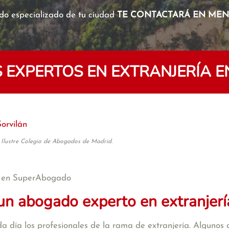
o especializado de tu ciudad
TE CONTACTARÁ EN MENO
EXPERTOS EN EXTRANJERÍA E
Sorvilán
 Ilustre Colegio de Abogados de Madrid.
 en SuperAbogado
un abogado experto en extranjerí
a día los profesionales de la rama de extranjería. Algunos d