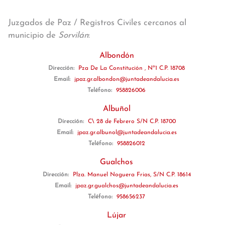
Juzgados de Paz / Registros Civiles cercanos al
municipio de
Sorvilán
:
Albondón
Dirección:
Pza De La Constitución , Nº1 C.P. 18708
Email:
jpaz.gr.albondon@juntadeandalucia.es
Teléfono:
958826006
Albuñol
Dirección:
C\ 28 de Febrero S/N C.P. 18700
Email:
jpaz.gr.albunol@juntadeandalucia.es
Teléfono:
958826012
Gualchos
Dirección:
Plza. Manuel Noguera Frias, S/N C.P. 18614
Email:
jpaz.gr.gualchos@juntadeandalucia.es
Teléfono:
958656237
Lújar