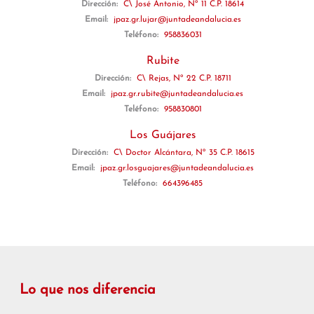
Dirección:
C\ José Antonio, Nº 11 C.P. 18614
Email:
jpaz.gr.lujar@juntadeandalucia.es
Teléfono:
958836031
Rubite
Dirección:
C\ Rejas, Nº 22 C.P. 18711
Email:
jpaz.gr.rubite@juntadeandalucia.es
Teléfono:
958830801
Los Guájares
Dirección:
C\ Doctor Alcántara, Nº 35 C.P. 18615
Email:
jpaz.gr.losguajares@juntadeandalucia.es
Teléfono:
664396485
Lo que nos diferencia