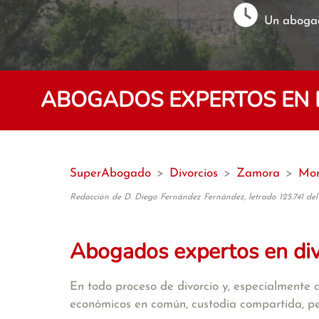
Un abogad
ABOGADOS EXPERTOS EN D
SuperAbogado
>
Divorcios
>
Zamora
>
Mor
Redacción de D. Diego Fernández Fernández, letrado 125.741 del
Abogados expertos en di
En todo proceso de divorcio y, especialmente 
económicos en común, custodia compartida, pens