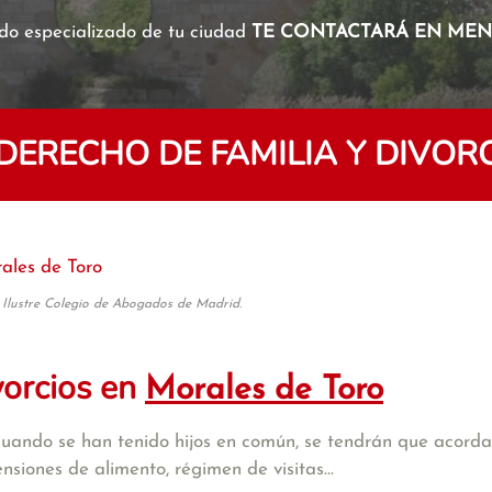
o especializado de tu ciudad
TE CONTACTARÁ EN MENO
ERECHO DE FAMILIA Y DIVOR
ales de Toro
 Ilustre Colegio de Abogados de Madrid.
vorcios en
Morales de Toro
cuando se han tenido hijos en común, se tendrán que acordar
iones de alimento, régimen de visitas...