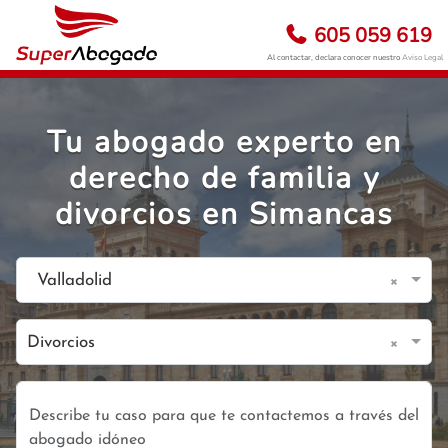
605 059 619
Al contactar, declara conocer nuestro
Aviso Legal
Tu abogado experto en
derecho de familia y
divorcios en Simancas
×
Valladolid
×
Divorcios