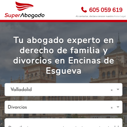
605 059 619
Al contactar, declara conocer nuestro
Aviso Legal
Tu abogado experto en
derecho de familia y
divorcios en Encinas de
Esgueva
×
Valladolid
×
Divorcios