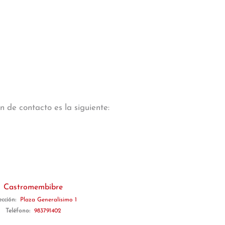
 de contacto es la siguiente:
Castromembibre
ección:
Plaza Generalísimo 1
Teléfono:
983791402