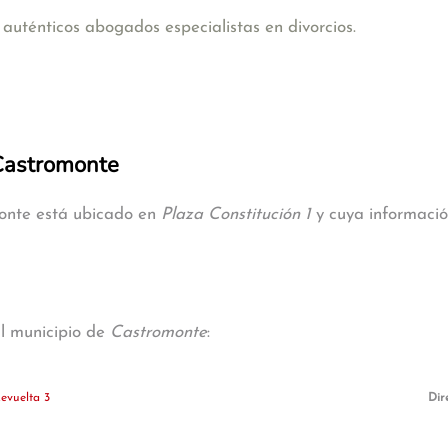
uténticos abogados especialistas en divorcios.
 Castromonte
monte está ubicado en
Plaza Constitución 1
y cuya información
al municipio de
Castromonte
:
evuelta 3
Dir