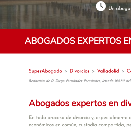
Un abogad
ABOGADOS EXPERTOS EN
SuperAbogado
>
Divorcios
>
Valladolid
>
C
Redacción de D. Diego Fernández Fernández, letrado 125.741 del
Abogados expertos en di
En todo proceso de divorcio y, especialmente 
económicos en común, custodia compartida, pens