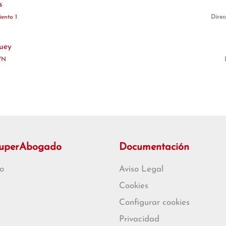
s
ento 1
Direc
uey
/N
SuperAbogado
Documentación
o
Aviso Legal
Cookies
Configurar cookies
Privacidad