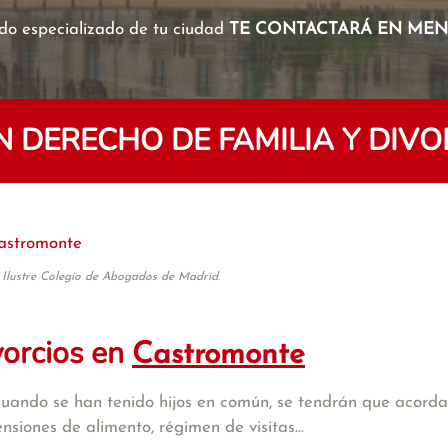
o especializado de tu ciudad
TE CONTACTARÁ EN MENO
 DERECHO DE FAMILIA Y DIV
astromonte
 Ilustre Colegio de Abogados de Madrid.
vorcios en
Castromonte
cuando se han tenido hijos en común, se tendrán que acordar
iones de alimento, régimen de visitas...