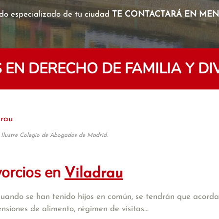
o especializado de tu ciudad
TE CONTACTARÁ EN MENO
EN DERECHO DE FAMILIA Y DI
drau
 Ilustre Colegio de Abogados de Madrid.
vorcios en
Viladrau
cuando se han tenido hijos en común, se tendrán que acordar
iones de alimento, régimen de visitas...