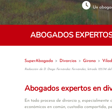
Un abogad
ABOGADOS EXPERTOS 
SuperAbogado
>
Divorcios
>
Girona
>
Vila
Redacción de D. Diego Fernández Fernández, letrado 125.741 del
Abogados expertos en di
En todo proceso de divorcio y, especialmente 
económicos en común, custodia compartida, pens