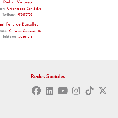
Riells i Viabrea
ción:
Urbanitzacio Can Salva 1
Teléfono:
972870752
nt Feliu de Buixalleu
cción:
Crtra. de Gaserans, 181
Teléfono:
972864018
Redes Sociales