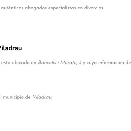
uténticos abogados especialistas en divorcios.
Viladrau
u está ubicado en
Bancells i Morato, 3
y cuya información de 
al municipio de
Viladrau
: