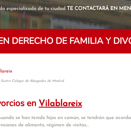
o especializado de tu ciudad
TE CONTACTARÁ EN MENO
 DERECHO DE FAMILIA Y DIV
lareix
 Ilustre Colegio de Abogados de Madrid.
vorcios en
Vilablareix
cuando se han tenido hijos en común, se tendrán que acordar
iones de alimento, régimen de visitas...