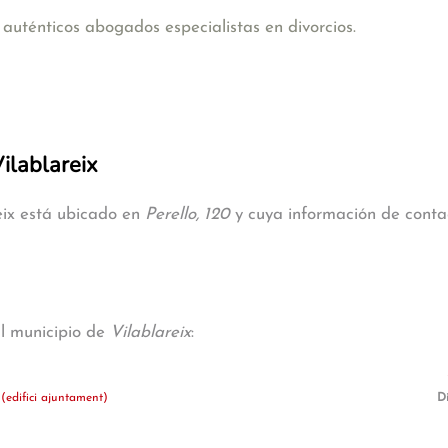
uténticos abogados especialistas en divorcios.
Vilablareix
reix está ubicado en
Perello, 120
y cuya información de contac
al municipio de
Vilablareix
:
(edifici ajuntament)
Di