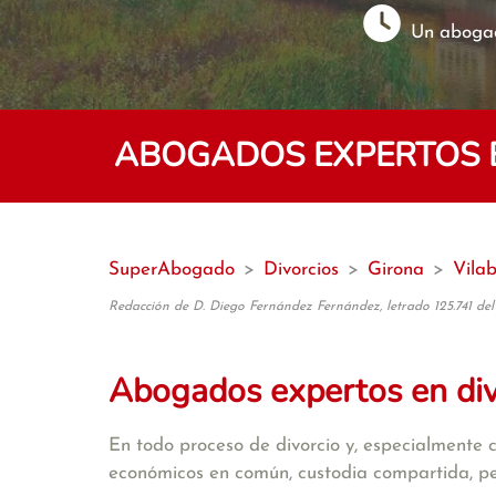
Un abogad
ABOGADOS EXPERTOS EN
SuperAbogado
>
Divorcios
>
Girona
>
Vilab
Redacción de D. Diego Fernández Fernández, letrado 125.741 del
Abogados expertos en di
En todo proceso de divorcio y, especialmente 
económicos en común, custodia compartida, pens