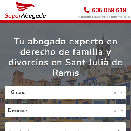
605 059 619
Al contactar, declara conocer nuestro
Aviso Legal
Tu abogado experto en
derecho de familia y
divorcios en Sant Julià de
Ramis
×
Girona
×
Divorcios