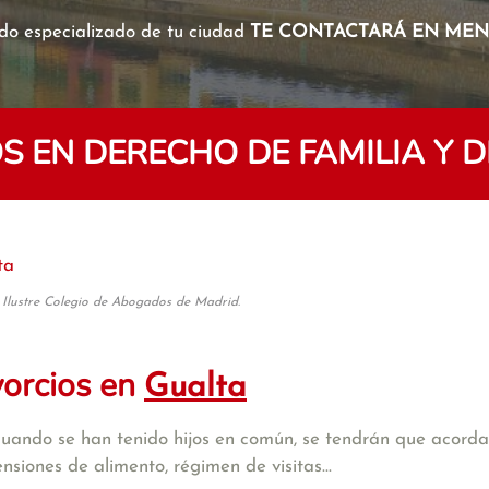
o especializado de tu ciudad
TE CONTACTARÁ EN MENO
 EN DERECHO DE FAMILIA Y D
ta
 Ilustre Colegio de Abogados de Madrid.
vorcios en
Gualta
cuando se han tenido hijos en común, se tendrán que acordar
iones de alimento, régimen de visitas...