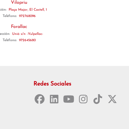
Vilopriu
ción:
Plaça Major, El Castell, 1
Teléfono:
972768096
Forallac
ección:
Unió s/n -Vulpellac-
Teléfono:
972645680
Redes Sociales