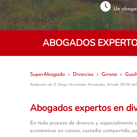
Un abogad
ABOGADOS EXPERTOS
SuperAbogado
>
Divorcios
>
Girona
>
Gual
Redacción de D. Diego Fernández Fernández, letrado 125.741 del
Abogados expertos en di
En todo proceso de divorcio y, especialmente 
económicos en común, custodia compartida, pens