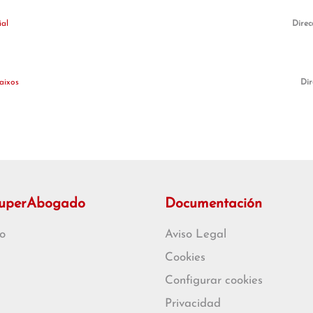
ial
Direc
baixos
Dir
SuperAbogado
Documentación
o
Aviso Legal
Cookies
Configurar cookies
Privacidad