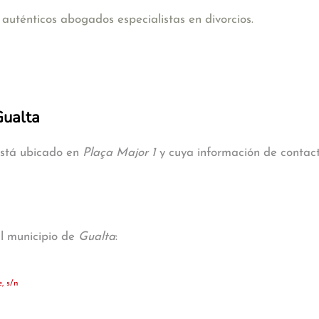
uténticos abogados especialistas en divorcios.
Gualta
está ubicado en
Plaça Major 1
y cuya información de contacto
al municipio de
Gualta
:
, s/n